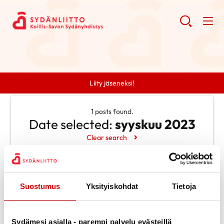
Liity jäseneksi!
1 posts found.
Date selected:
syyskuu 2023
Clear search
Search
Suostumus
Yksityiskohdat
Tietoja
Search
Categories
Ei kategorioita
Archive
Sydämesi asialla - parempi palvelu evästeillä