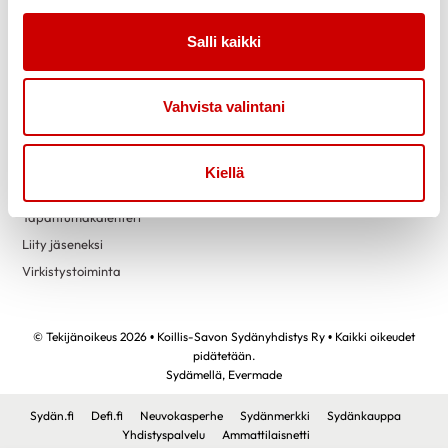
Link to facebook
Link to instagram
Link to youtube
Link to twitter
Salli kaikki
Tietoa
Tukea
Vahvista valintani
Uutiset
Kuntoutus
Vertaistuki
Kiellä
Toimintaa
Yhteystiedot
Tapahtumakalenteri
Liity jäseneksi
Virkistystoiminta
© Tekijänoikeus 2026 • Koillis-Savon Sydänyhdistys Ry • Kaikki oikeudet
pidätetään.
Sydämellä,
Evermade
Sydän.fi
Defi.fi
Neuvokasperhe
Sydänmerkki
Sydänkauppa
Yhdistyspalvelu
Ammattilaisnetti