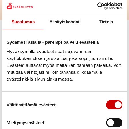
Suostumus
Yksityiskohdat
Tietoja
Vaihda suodattimet
Sydämesi asialla - parempi palvelu evästeillä
Laji
Hyväksymällä evästeet saat sujuvamman
käyttökokemuksen ja sisältöä, joka sopii juuri sinulle.
Ajankohta
Evästeet auttavat myös meitä kehittämään palvelua. Voit
muuttaa valintojasi milloin tahansa klikkaamalla
evästelinkkiä sivun alakulmassa.
Paikkakunta
Alue
Suostumuksen valinta
Välttämättömät evästeet
Katso kaikkia sydänyhteisön
Poista valinnat
tapahtumia
Mieltymysevästeet