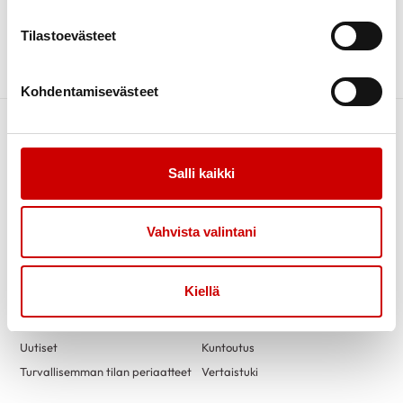
TAPAHTUMAT
Tilastoevästeet
Kohdentamisevästeet
Salli kaikki
Vahvista valintani
Link to facebook
Link to twitter
Link to instagram
Link to youtube
Kiellä
Tietoa
Tukea
Uutiset
Kuntoutus
Turvallisemman tilan periaatteet
Vertaistuki