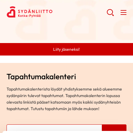
Liity jäseneksi!
Tapahtumakalenteri
Tapahtumakalenterista löydät yhdistyksemme sekä alueemme
sydänpiirin tulevat tapahtumat. Tapahtumakalenterin lopussa
olevasta linkistä pääset katsomaan myös kaikki sydänyhteisön
tapahtumat. Tutustu tapahtumiin ja lähde mukaan!
Hae