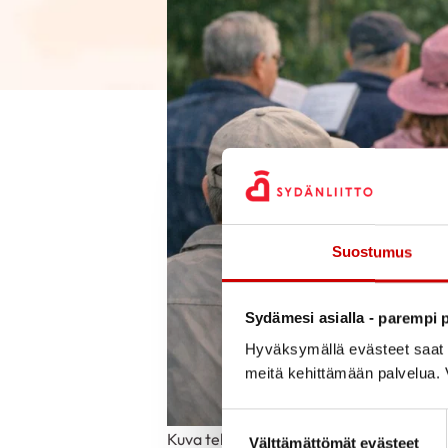
Suostumus
Sydämesi asialla - parempi p
Hyväksymällä evästeet saat s
meitä kehittämään palvelua. V
Suostumuksen valinta
Kuva tehty tekoälyllä
Välttämättömät evästeet