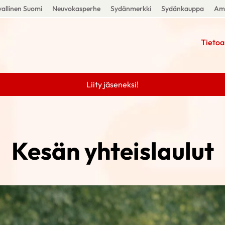
allinen Suomi
Neuvokasperhe
Sydänmerkki
Sydänkauppa
Amm
Tietoa
Liity jäseneksi!
Kesän yhteislaulut