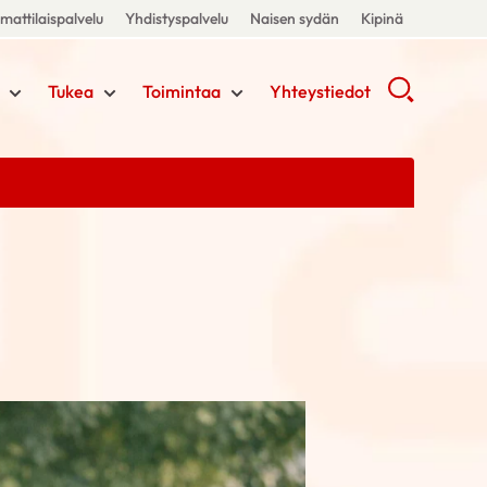
attilaispalvelu
Yhdistyspalvelu
Naisen sydän
Kipinä
Tukea
Toimintaa
Yhteystiedot