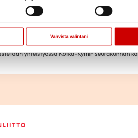
Jaa sivu
Jaa Whatsapp
Jaa Fa
et
Vahvista valintani
ginkosken yläkahvilassa tiistaina 9.6., 7.7. ja 11.8.20
rjestetään yhteistyössä Kotka-Kymin seurakunnan k