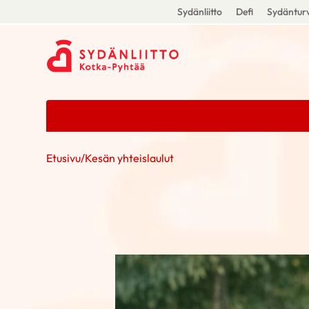
Sydänliitto
Defi
Sydänturv
Etusivu
/
Kesän yhteislaulut