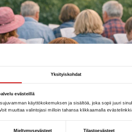
Yksityiskohdat
alvelu evästeillä
ujuvamman käyttökokemuksen ja sisältöä, joka sopii juuri sinul
oit muuttaa valintojasi milloin tahansa klikkaamalla evästelinkk
Mieltymysevästeet
Tilastoevästeet