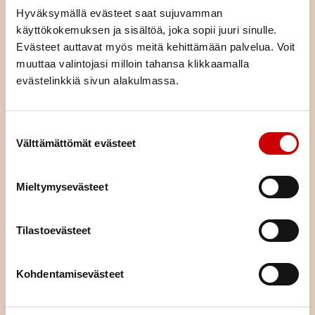
LIITY JÄSENEKSI
Hyväksymällä evästeet saat sujuvamman
käyttökokemuksen ja sisältöä, joka sopii juuri sinulle.
Evästeet auttavat myös meitä kehittämään palvelua. Voit
muuttaa valintojasi milloin tahansa klikkaamalla
evästelinkkiä sivun alakulmassa.
Suostumuksen valinta
Välttämättömät evästeet
Mieltymysevästeet
Tilastoevästeet
Tutustu toimintaan alueellamme
Kohdentamisevästeet
Tapahtumakalenterista näet Kouvolan-Valkealan
Sydänyhdistyksen ja Sydänliitto Etelä-Suomen Alueen