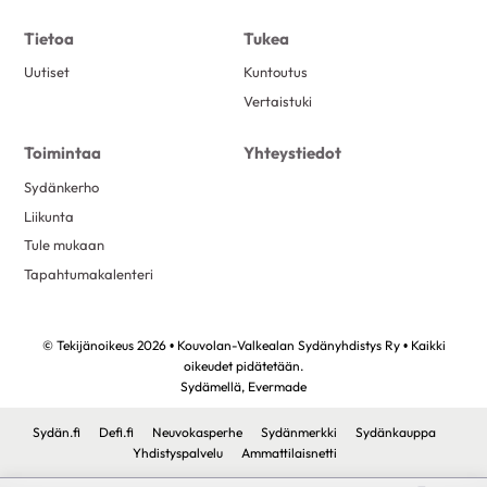
Tietoa
Tukea
Uutiset
Kuntoutus
Vertaistuki
Toimintaa
Yhteystiedot
Sydänkerho
Liikunta
Tule mukaan
Tapahtumakalenteri
© Tekijänoikeus 2026 • Kouvolan-Valkealan Sydänyhdistys Ry • Kaikki
oikeudet pidätetään.
Sydämellä,
Evermade
Sydän.fi
Defi.fi
Neuvokasperhe
Sydänmerkki
Sydänkauppa
Yhdistyspalvelu
Ammattilaisnetti