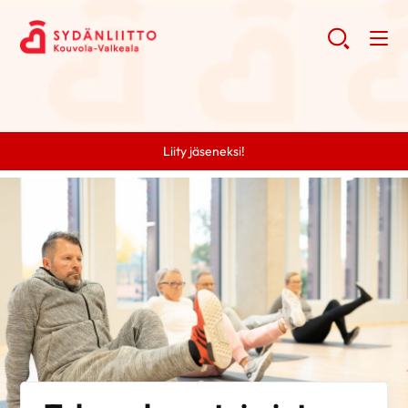
Liity jäseneksi!