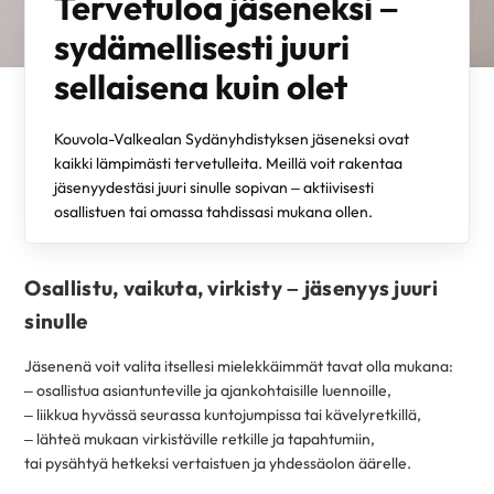
Tervetuloa jäseneksi –
sydämellisesti juuri
sellaisena kuin olet
Kouvola-Valkealan Sydänyhdistyksen jäseneksi ovat
kaikki lämpimästi tervetulleita. Meillä voit rakentaa
jäsenyydestäsi juuri sinulle sopivan – aktiivisesti
osallistuen tai omassa tahdissasi mukana ollen.
Osallistu, vaikuta, virkisty – jäsenyys juuri
sinulle
Jäsenenä voit valita itsellesi mielekkäimmät tavat olla mukana:
– osallistua asiantunteville ja ajankohtaisille luennoille,
– liikkua hyvässä seurassa kuntojumpissa tai kävelyretkillä,
– lähteä mukaan virkistäville retkille ja tapahtumiin,
tai pysähtyä hetkeksi vertaistuen ja yhdessäolon äärelle.