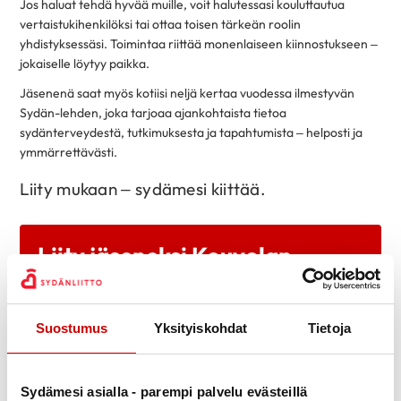
Jos haluat tehdä hyvää muille, voit halutessasi kouluttautua
vertaistukihenkilöksi tai ottaa toisen tärkeän roolin
yhdistyksessäsi. Toimintaa riittää monenlaiseen kiinnostukseen –
jokaiselle löytyy paikka.
Jäsenenä saat myös kotiisi neljä kertaa vuodessa ilmestyvän
Sydän-lehden, joka tarjoaa ajankohtaista tietoa
sydänterveydestä, tutkimuksesta ja tapahtumista – helposti ja
ymmärrettävästi.
Liity mukaan – sydämesi kiittää.
Liity jäseneksi Kouvolan-
Valkealan Sydänyhdistykseen
- jäsenmaksu 24€/v (perhe- tai
Suostumus
Yksityiskohdat
Tietoja
rinnakkaisjäsen 18€)
LIITY NYT
Sydämesi asialla - parempi palvelu evästeillä