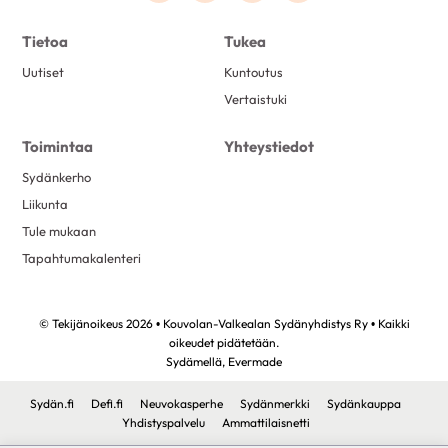
Tietoa
Tukea
Uutiset
Kuntoutus
Vertaistuki
Toimintaa
Yhteystiedot
Sydänkerho
Liikunta
Tule mukaan
Tapahtumakalenteri
© Tekijänoikeus 2026 • Kouvolan-Valkealan Sydänyhdistys Ry • Kaikki
oikeudet pidätetään.
Sydämellä,
Evermade
Sydän.fi
Defi.fi
Neuvokasperhe
Sydänmerkki
Sydänkauppa
Yhdistyspalvelu
Ammattilaisnetti