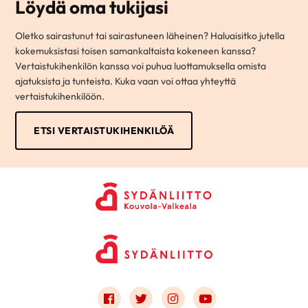
Löydä oma tukijasi
Oletko sairastunut tai sairastuneen läheinen? Haluaisitko jutella
kokemuksistasi toisen samankaltaista kokeneen kanssa?
Vertaistukihenkilön kanssa voi puhua luottamuksella omista
ajatuksista ja tunteista. Kuka vaan voi ottaa yhteyttä
vertaistukihenkilöön.
ETSI VERTAISTUKIHENKILÖÄ
Link to facebook
Link to twitter
Link to instagram
Link to youtube