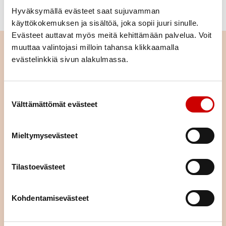
Hyväksymällä evästeet saat sujuvamman
käyttökokemuksen ja sisältöä, joka sopii juuri sinulle.
Evästeet auttavat myös meitä kehittämään palvelua. Voit
muuttaa valintojasi milloin tahansa klikkaamalla
evästelinkkiä sivun alakulmassa.
Suostumuksen valinta
Välttämättömät evästeet
Mieltymysevästeet
Tilastoevästeet
Tutustu toimintaan alueellamme
Kohdentamisevästeet
Tutustu Kouvolan-Valkealan Sydänyhdistyksen toimintaan ja
lähde mukaan osallistumaan tai vaikka järjestämään toimintaa –