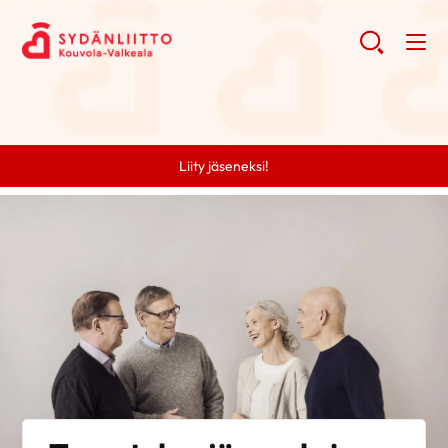
Liity jäseneksi!