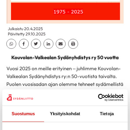
Julkaistu 20.4.2025
Päivitetty 29.10.2025
Jaa Whatsapp
Jaa Facebook
Jaa Twitter
Jaa Linkedin
Jaa Email
Jaa Print
Kouvolan-Valkealan Sydänyhdistys ry 50 vuotta
Vuosi 2025 on meille erityinen – juhlimme Kouvolan-
Valkealan Sydänyhdistys ry:n 50-vuotista taivalta.
Puolen vuosisadan ajan olemme tehneet sydämellistä
työtä terveyden, hyvinvoinnin ja yhteisöllisyyden
hyväksi.
Tänä juhlavana vuonna haluamme muistaa menneitä
Suostumus
Yksityiskohdat
Tietoja
hetkiä, vahvistaa nykyistä toimintaa ja katsoa
luottavaisesti tulevaan. Järjestämme