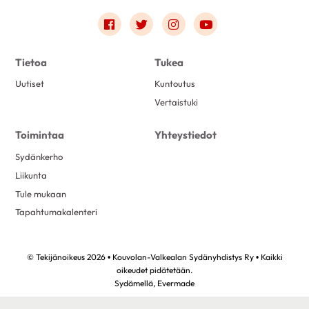
Link to facebook
Link to twitter
Link to instagram
Link to youtube
Tietoa
Tukea
Uutiset
Kuntoutus
Vertaistuki
Toimintaa
Yhteystiedot
Sydänkerho
Liikunta
Tule mukaan
Tapahtumakalenteri
© Tekijänoikeus 2026 • Kouvolan-Valkealan Sydänyhdistys Ry • Kaikki
oikeudet pidätetään.
Sydämellä,
Evermade