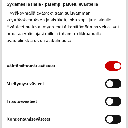
Sydämesi asialla - parempi palvelu evästeillä
juhlatapahtumia, retkiä ja yhteisiä hetkiä, joihin
jokainen jäsen on lämpimästi tervetullut mukaan.
Hyväksymällä evästeet saat sujuvamman
käyttökokemuksen ja sisältöä, joka sopii juuri sinulle.
Yhdessä olemme rakentaneet tämän yhteisön – ja
Evästeet auttavat myös meitä kehittämään palvelua. Voit
yhdessä jatkamme kohti uusia vuosikymmeniä.
muuttaa valintojasi milloin tahansa klikkaamalla
Juhlavuosi on meidän kaikkien juhla!
evästelinkkiä sivun alakulmassa.
Päätapahtuma – 50-vuotisjuhla
Suostumuksen valinta
Aika:
tiistai 25.11.2025 klo 15.00
Välttämättömät evästeet
Paikka:
Sininen Matto, Kouvolan kaupungintalon
juhlasalin lämpiö
Mieltymysevästeet
Torikatu 10, 45100 Kouvola
Juhlapuhuja:
Suomen Sydänliiton pääsihteeri
Tilastoevästeet
Marjaana Lahti-Koski
Kohdentamisevästeet
Ilmoittautumiset 10.11.2025 mennessä: