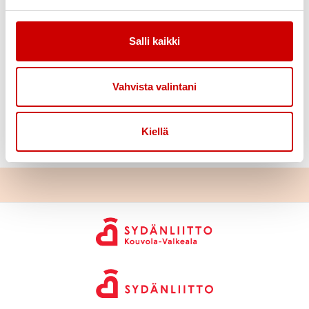
tuija.jaakkola@outlook.com
, 040 937 6044.
Ilmoitathan samalla mahdollisen erikoisruokavalion.
Salli kaikki
Mahdolliset muistamiset: FI36 2025 2100 1065 02,
viite 4051.
Vahvista valintani
Tule mukaan juhlimaan 50-vuotista sydäntämme!
Juhlan järjestämistä tukee Kymin100-säätiö –
Kiellä
lämpimät kiitoksemme tuesta