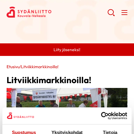
Liity jäseneksi!
Etusivu
/
Litviikkimarkkinoilla!
Litviikkimarkkinoilla!
Suostumus
Yksityiskohdat
Tietoja