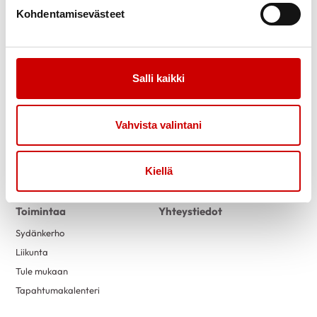
Kohdentamisevästeet
Salli kaikki
Link to facebook
Link to twitter
Link to instagram
Link to youtube
Vahvista valintani
Tietoa
Tukea
Uutiset
Kuntoutus
Kiellä
Vertaistuki
Toimintaa
Yhteystiedot
Sydänkerho
Liikunta
Tule mukaan
Tapahtumakalenteri