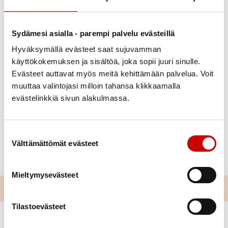
Litviikkimarkkinat-Valkeala
Sydämesi asialla - parempi palvelu evästeillä
Julkaistu 26.8.2021
Hyväksymällä evästeet saat sujuvamman
Jaa Whatsapp
Jaa Facebook
Jaa Twitter
Jaa Linkedin
Jaa Email
Jaa Print
käyttökokemuksen ja sisältöä, joka sopii juuri sinulle.
Evästeet auttavat myös meitä kehittämään palvelua. Voit
muuttaa valintojasi milloin tahansa klikkaamalla
Litviikkimarkkinoilla olemme perinteisesti olleet
evästelinkkiä sivun alakulmassa.
mukana esittelemässä
toimintaamme ja myymässä tuotteita. Tänä vuonna
Litviikkimarkkinat järjestettiin 21.8., ja yhdistys oli
Suostumuksen valinta
menossa mukana.
Vuosien rutiinilla junailtu
Välttämättömät evästeet
tapahtuma onnistui hienosti ja kauppa kävi hyvin.
Mieltymysevästeet
Tilastoevästeet