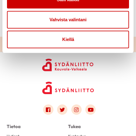
Vahvista valintani
Kiellä
Link to facebook
Link to twitter
Link to instagram
Link to youtube
Tietoa
Tukea
Uutiset
Kuntoutus