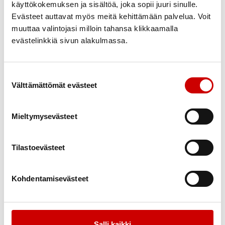
palkittiin, mutta osallistumisen ilo taisi olla paras
käyttökokemuksen ja sisältöä, joka sopii juuri sinulle.
palkinto. Päivän päätteeksi palasimme tyytyväisinä
Evästeet auttavat myös meitä kehittämään palvelua. Voit
muuttaa valintojasi milloin tahansa klikkaamalla
Kouvolaan.
evästelinkkiä sivun alakulmassa.
Suostumuksen valinta
Välttämättömät evästeet
Mieltymysevästeet
Tilastoevästeet
Kohdentamisevästeet
Salli kaikki