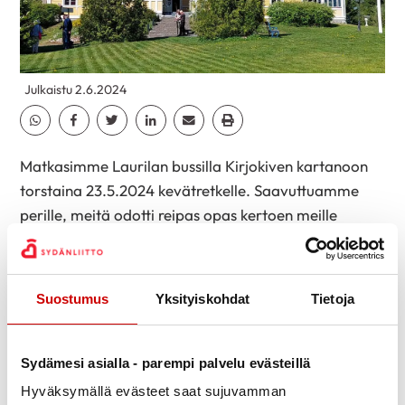
Julkaistu 2.6.2024
Jaa Whatsapp
Jaa Facebook
Jaa Twitter
Jaa Linkedin
Jaa Email
Jaa Print
Matkasimme Laurilan bussilla Kirjokiven kartanoon
torstaina 23.5.2024 kevätretkelle. Saavuttuamme
perille, meitä odotti reipas opas kertoen meille
kartanon kiinnostavasta historiasta ja nykypäivästä.
Esittelykierroksen jälkeen söimme maittavan lounaan
kartanossa. Syömisen jälkeen siirryimme ulos
Suostumus
Yksityiskohdat
Tietoja
harrastuksien pariin. Osa meistä pelasi Mölkkyä, osa
frisbee golfia ja Petanquekin kiinnosti. Rohkeimmat
kävivät uimassakin. Paljon oli myös niitä, jotka
Sydämesi asialla - parempi palvelu evästeillä
halusivat osallistua tietokilpailuihin. Voittajat
Hyväksymällä evästeet saat sujuvamman