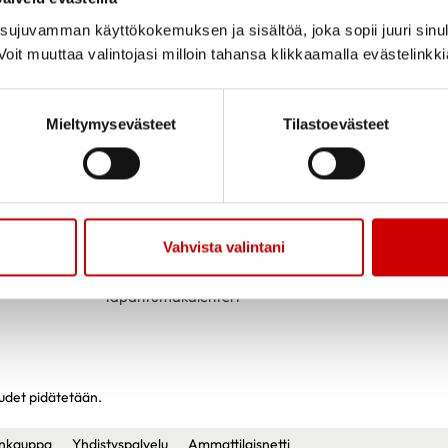
ujuvamman käyttökokemuksen ja sisältöä, joka sopii juuri sinul
oit muuttaa valintojasi milloin tahansa klikkaamalla evästelinkk
Mieltymysevästeet
Tilastoevästeet
TOIMINTAA
YHTEYSTIED
Vahvista valintani
Liity jäseneksi
Tapahtumakalenteri
eudet pidätetään.
nkauppa
Yhdistyspalvelu
Ammattilaisnetti