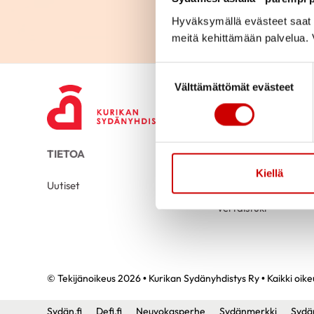
Hyväksymällä evästeet saat s
meitä kehittämään palvelua. V
Suostumuksen valinta
Välttämättömät evästeet
TIETOA
TUKEA
Kiellä
Uutiset
Kuntoutus
Vertaistuki
© Tekijänoikeus 2026 • Kurikan Sydänyhdistys Ry • Kaikki oik
Sydän.fi
Defi.fi
Neuvokasperhe
Sydänmerkki
Sydä