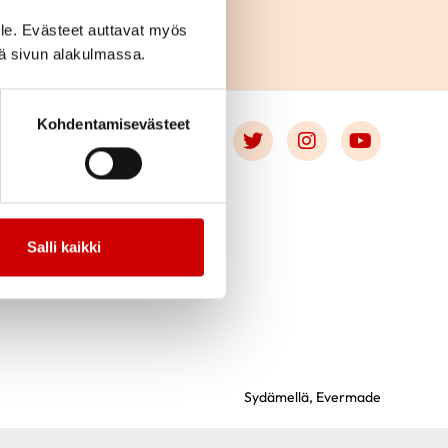
le. Evästeet auttavat myös
iä sivun alakulmassa.
Kohdentamisevästeet
Link to facebook
Link to twitter
Link to instagr
Link to 
OT
Salli kaikki
Sydämellä,
Evermade