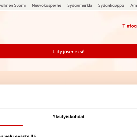
allinen Suomi
Neuvokasperhe
Sydänmerkki
Sydänkauppa
Amm
Tietoa
Liity jäseneksi!
Yksityiskohdat
alvelu evästeillä