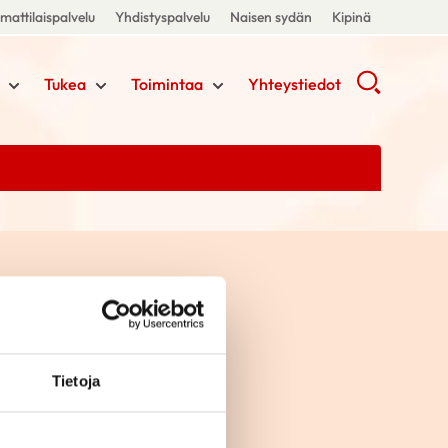
attilaispalvelu
Yhdistyspalvelu
Naisen sydän
Kipinä
Tukea
Toimintaa
Yhteystiedot
Tietoja