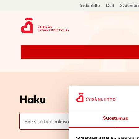
Sydänliitto
Defi
Sydänturv
Haku
Haku
Suostumus
Sydämesi asialla - parempi p