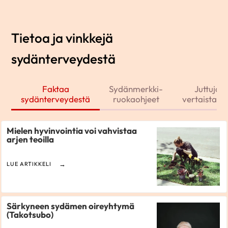
Tietoa ja vinkkejä
sydänterveydestä
Faktaa
Sydänmerkki-
Juttuja j
sydänterveydestä
ruokaohjeet
vertaistarin
Mielen hyvinvointia voi vahvistaa
arjen teoilla
LUE ARTIKKELI
Särkyneen sydämen oireyhtymä
(Takotsubo)