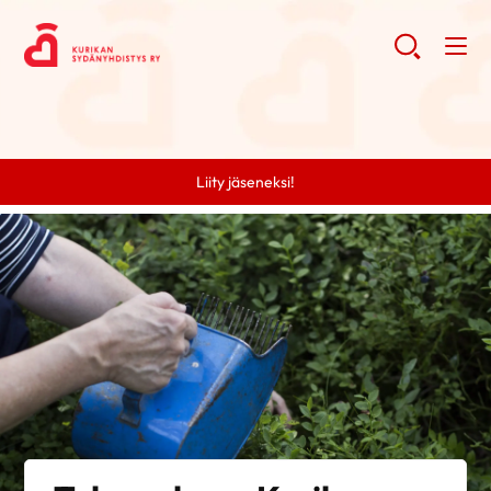
Liity jäseneksi!