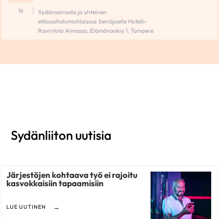
16
Sydänsairaala ja yhteinen
etäosallistumistilaisuus Seinäjoelle Hotelli-
Ravintola Almassa, Elämänaukio 1, Tampere
Sydänliiton uutisia
Järjestöjen kohtaava työ ei rajoitu
kasvokkaisiin tapaamisiin
LUE UUTINEN