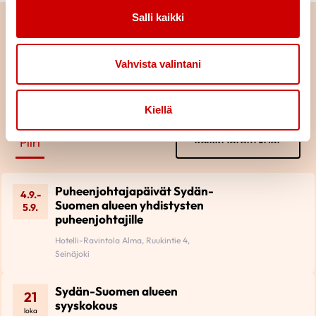
Salli kaikki
Vahvista valintani
Tulevat tapahtumat
Kiellä
Piiri
KAIKKI TAPAHTUMAT
Puheenjohtajapäivät Sydän-
4.9.-
Suomen alueen yhdistysten
5.9.
puheenjohtajille
Hotelli-Ravintola Alma, Ruukintie 4,
Seinäjoki
Sydän-Suomen alueen
21
syyskokous
loka