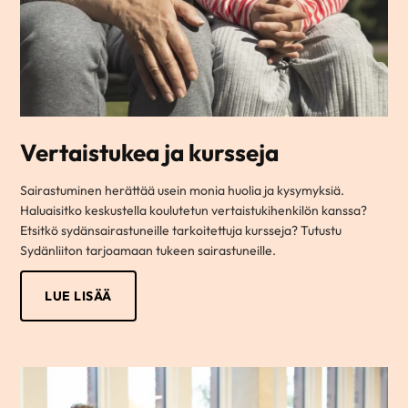
Vertaistukea ja kursseja
Sairastuminen herättää usein monia huolia ja kysymyksiä.
Haluaisitko keskustella koulutetun vertaistukihenkilön kanssa?
Etsitkö sydänsairastuneille tarkoitettuja kursseja? Tutustu
Sydänliiton tarjoamaan tukeen sairastuneille.
LUE LISÄÄ