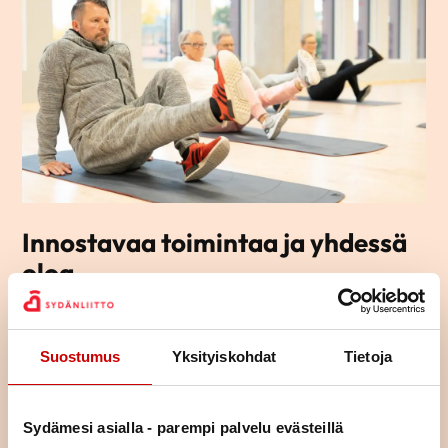
Innostavaa toimintaa ja yhdessä
oloa
Tutustu yhdistyksemme toimintaan ja lähde mukaan
osallistumaan tai vaikka järjestämään toimintaa – ihan miten
Suostumus
Yksityiskohdat
Tietoja
vain itse haluat.
LUE LISÄÄ
Sydämesi asialla - parempi palvelu evästeillä