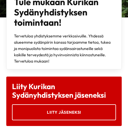
Tule mukaan Kurikan
Sydänyhdistyksen
toimintaan!
Tervetuloa yhdistyksemme verkkosivuille. Yhdessä
alueemme sydänpiirin kanssa tarjoamme tietoa, tukea
ja monipuolista toimintaa sydänsairastuneille sekä
kaikille terveydestä ja hyvinvoinnista kiinnostuneille.
Tervetuloa mukaan!
Liity Kurikan
Sydänyhdistyksen jäseneksi
LIITY JÄSENEKSI