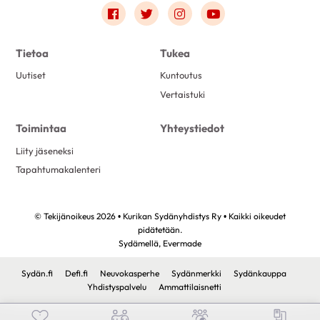
Link to facebook
Link to twitter
Link to instagram
Link to youtube
Tietoa
Tukea
Uutiset
Kuntoutus
Vertaistuki
Toimintaa
Yhteystiedot
Liity jäseneksi
Tapahtumakalenteri
© Tekijänoikeus 2026 • Kurikan Sydänyhdistys Ry • Kaikki oikeudet
pidätetään.
Sydämellä,
Evermade
Sydän.fi
Defi.fi
Neuvokasperhe
Sydänmerkki
Sydänkauppa
Yhdistyspalvelu
Ammattilaisnetti