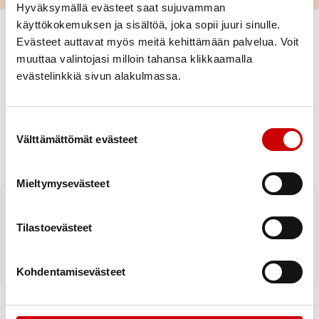
Hyväksymällä evästeet saat sujuvamman
käyttökokemuksen ja sisältöä, joka sopii juuri sinulle.
Evästeet auttavat myös meitä kehittämään palvelua. Voit
muuttaa valintojasi milloin tahansa klikkaamalla
evästelinkkiä sivun alakulmassa.
Uutiset
Suostumuksen valinta
Välttämättömät evästeet
KAIKKI UUTISET
Yhdistys
Piiri
Mieltymysevästeet
Elvytyksen kertaaminen on tärkeää
Tilastoevästeet
LUE UUTINEN
Kohdentamisevästeet