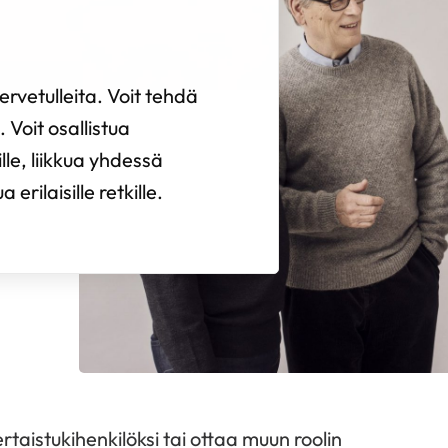
rvetulleita. Voit tehdä
 Voit osallistua
ille, liikkua yhdessä
erilaisille retkille.
rtaistukihenkilöksi tai ottaa muun roolin