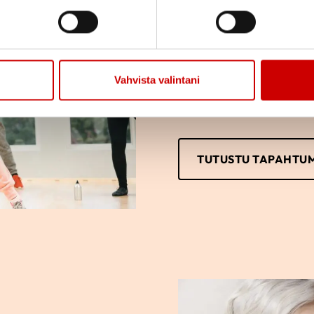
Tutustu yhdistyksemm
osallistumaan tai vai
vain itse haluat.
Vahvista valintani
TUTUSTU TAPAHTU