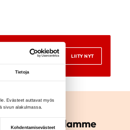
LIITY NYT
Tietoja
le. Evästeet auttavat myös
iä sivun alakulmassa.
mintaan alueellamme
Kohdentamisevästeet