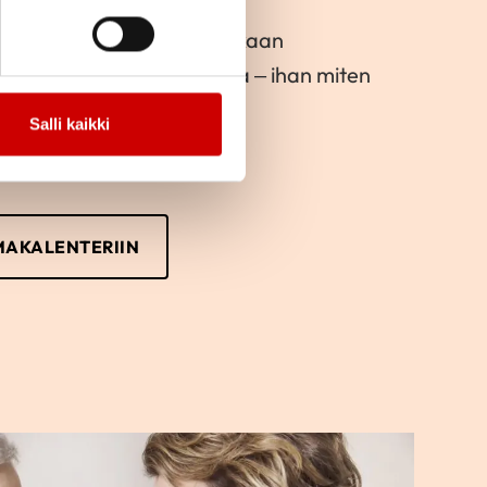
e toimintaan ja lähde mukaan
kka järjestämään toimintaa – ihan miten
Salli kaikki
MAKALENTERIIN