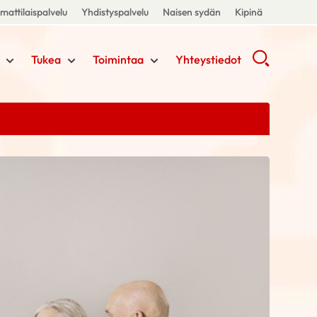
attilaispalvelu
Yhdistyspalvelu
Naisen sydän
Kipinä
Tukea
Toimintaa
Yhteystiedot