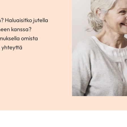
? Haluaisitko jutella
neen kanssa?
amuksella omista
a yhteyttä