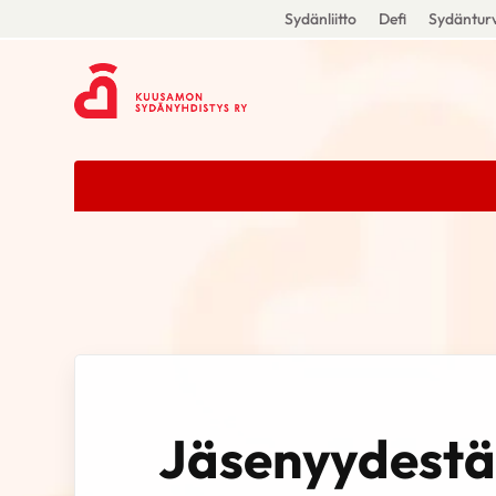
Sydänliitto
Defi
Sydänturv
Jäsenyydestä 