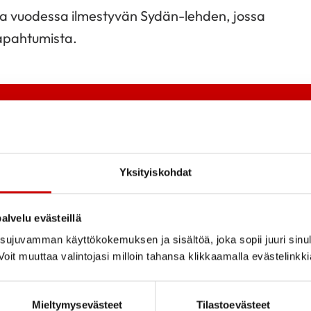
rtaa vuodessa ilmestyvän Sydän-lehden, jossa
tapahtumista.
Yksityiskohdat
alvelu evästeillä
ujuvamman käyttökokemuksen ja sisältöä, joka sopii juuri sinul
oit muuttaa valintojasi milloin tahansa klikkaamalla evästelinkk
Tutustu toi
Mieltymysevästeet
Tilastoevästeet