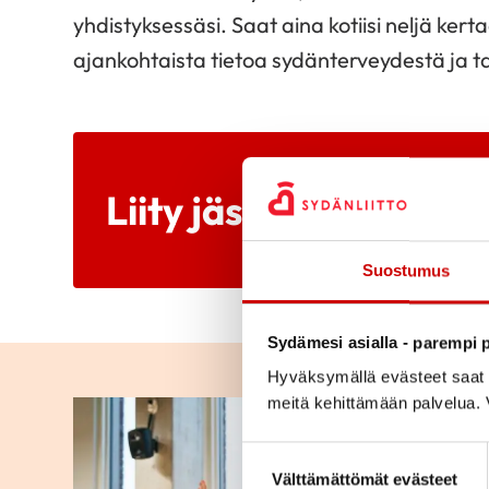
yhdistyksessäsi. Saat aina kotiisi neljä ke
ajankohtaista tietoa sydänterveydestä ja 
Liity jäseneksi
Suostumus
Sydämesi asialla - parempi p
Hyväksymällä evästeet saat s
meitä kehittämään palvelua. V
Suostumuksen valinta
Välttämättömät evästeet