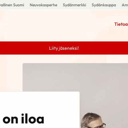
allinen Suomi
Neuvokasperhe
Sydänmerkki
Sydänkauppa
Amm
Tietoa
Liity jäseneksi!
on iloa