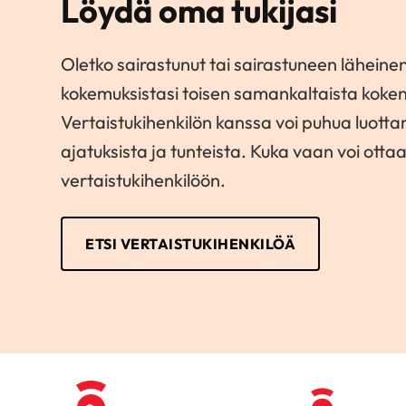
Löydä oma tukijasi
Oletko sairastunut tai sairastuneen läheinen
kokemuksistasi toisen samankaltaista koke
Vertaistukihenkilön kanssa voi puhua luott
ajatuksista ja tunteista. Kuka vaan voi otta
vertaistukihenkilöön.
ETSI VERTAISTUKIHENKILÖÄ