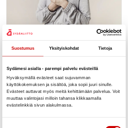
Sydänkurssi vähävaraisille
9.9.
-
11.9.
11:30
Meri-Karinan hyvinvointikeskus
Suostumus
Yksityiskohdat
Tietoja
Seiskarinkatu 35, 20900 TURKU
Suomen Sydänliitto ry
Sydämesi asialla - parempi palvelu evästeillä
Hyväksymällä evästeet saat sujuvamman
käyttökokemuksen ja sisältöä, joka sopii juuri sinulle.
Evästeet auttavat myös meitä kehittämään palvelua. Voit
muuttaa valintojasi milloin tahansa klikkaamalla
evästelinkkiä sivun alakulmassa.
Suostumuksen valinta