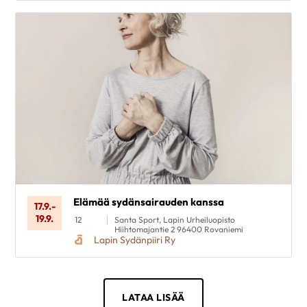
Elämää sydänsairauden kanssa
17.9.
-
19.9.
12
Santa Sport, Lapin Urheiluopisto
Hiihtomajantie 2 96400 Rovaniemi
Lapin Sydänpiiri Ry
LATAA LISÄÄ