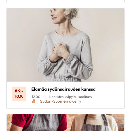
Elämää sydänsairauden kanssa
8.9.
-
10.9.
12.00
Ikaalisten kylpylä, Ikaalinen
Sydän-Suomen alue ry