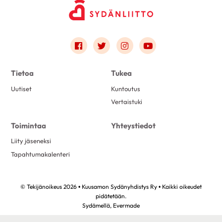
Link to facebook
Link to twitter
Link to instagram
Link to youtube
Tietoa
Tukea
Uutiset
Kuntoutus
Vertaistuki
Toimintaa
Yhteystiedot
Liity jäseneksi
Tapahtumakalenteri
© Tekijänoikeus 2026 • Kuusamon Sydänyhdistys Ry • Kaikki oikeudet
pidätetään.
Sydämellä,
Evermade