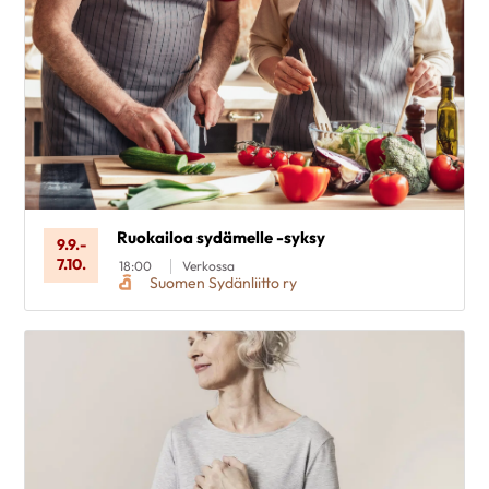
Ruokailoa sydämelle -syksy
9.9.
-
7.10.
18:00
Verkossa
Suomen Sydänliitto ry