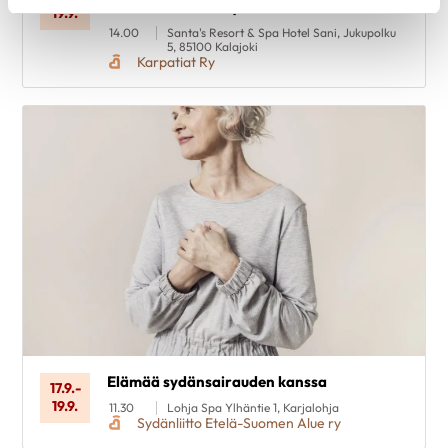
tunne itsesi - voi hyvin
19.9.
14.00
Santa's Resort & Spa Hotel Sani, Jukupolku
5, 85100 Kalajoki
Karpatiat Ry
Elämää sydänsairauden kanssa
17.9.
-
19.9.
11.30
Lohja Spa Ylhäntie 1, Karjalohja
Sydänliitto Etelä-Suomen Alue ry