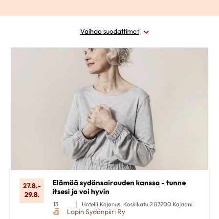
Vaihda suodattimet
Alue
Ajankohta
Sairausryhmä
Kohderyhmä
Poista valinnat
Elämää sydänsairauden kanssa - tunne
27.8.
-
itsesi ja voi hyvin
29.8.
13
Hotelli Kajanus, Koskikatu 2 87200 Kajaani
Lapin Sydänpiiri Ry