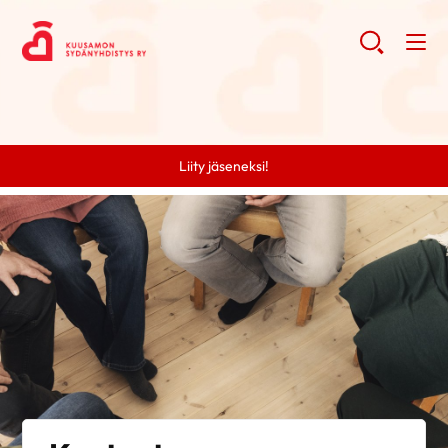
Liity jäseneksi!