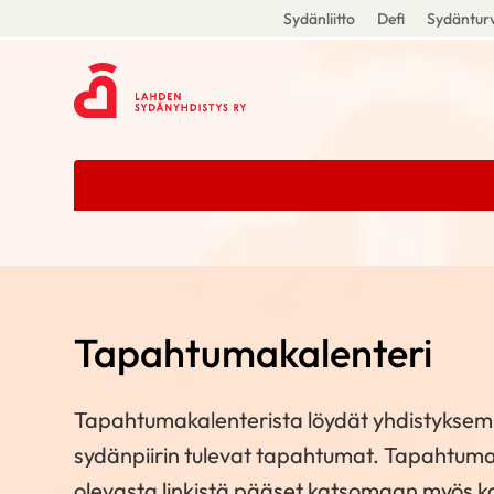
Sydänliitto
Defi
Sydänturv
Tapahtumakalenteri
Tapahtumakalenterista löydät yhdistyks
sydänpiirin tulevat tapahtumat. Tapahtuma
olevasta linkistä pääset katsomaan myös k