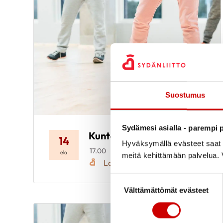
Suostumus
Sydämesi asialla - parempi p
Kuntosali
14
Hyväksymällä evästeet saat s
17.00
Kaupunginsairaala kuntosali
elo
meitä kehittämään palvelua. V
Lahden Sydänyhdistys Ry
Suostumuksen valinta
Välttämättömät evästeet