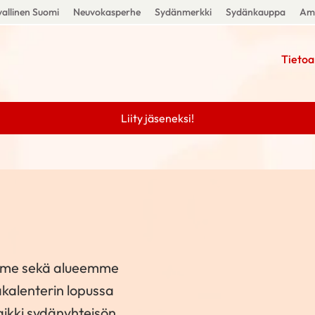
allinen Suomi
Neuvokasperhe
Sydänmerkki
Sydänkauppa
Amm
Tietoa
Liity jäseneksi!
emme sekä alueemme
kalenterin lopussa
aikki sydänyhteisön