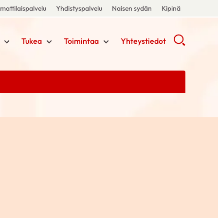
attilaispalvelu
Yhdistyspalvelu
Naisen sydän
Kipinä
Tukea
Toimintaa
Yhteystiedot