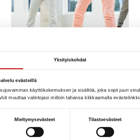
Yksityiskohdat
alvelu evästeillä
Kuntosali
17
ujuvamman käyttökokemuksen ja sisältöä, joka sopii juuri sinul
17.00
Kaupunginsairaala kuntosali
elo
oit muuttaa valintojasi milloin tahansa klikkaamalla evästelinkk
Lahden Sydänyhdistys Ry
Mieltymysevästeet
Tilastoevästeet