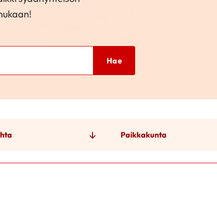
 mukaan!
Hae
hta
Paikkakunta