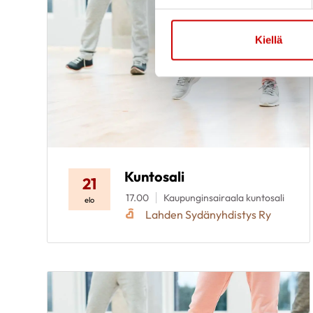
Kiellä
Kuntosali
21
17.00
Kaupunginsairaala kuntosali
elo
Lahden Sydänyhdistys Ry