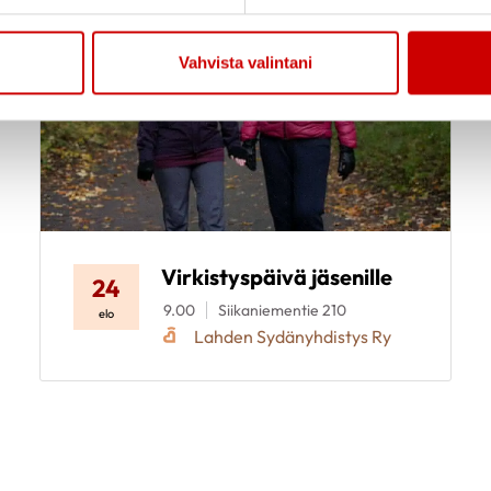
Vahvista valintani
Virkistyspäivä jäsenille
24
9.00
Siikaniementie 210
elo
Lahden Sydänyhdistys Ry