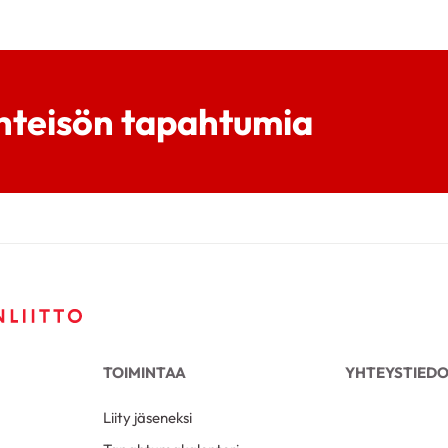
hteisön tapahtumia
TOIMINTAA
YHTEYSTIED
Liity jäseneksi