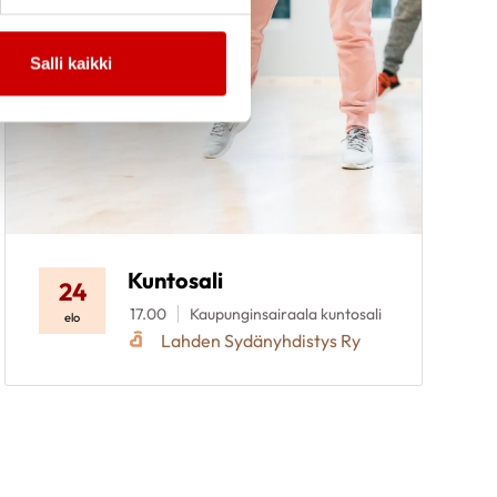
Salli kaikki
Kuntosali
24
17.00
Kaupunginsairaala kuntosali
elo
Lahden Sydänyhdistys Ry