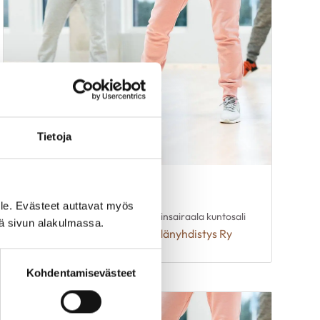
Tietoja
Kuntosali
19
le. Evästeet auttavat myös
17.00
Kaupunginsairaala kuntosali
elo
iä sivun alakulmassa.
Lahden Sydänyhdistys Ry
Kohdentamisevästeet