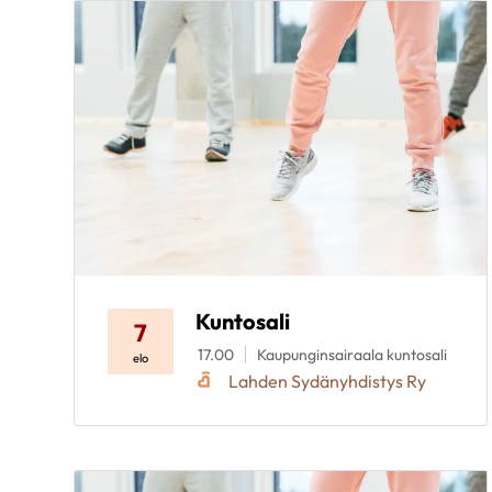
Kuntosali
7
17.00
Kaupunginsairaala kuntosali
elo
Lahden Sydänyhdistys Ry