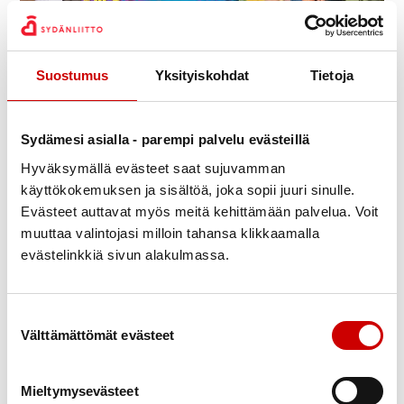
Julkaistu 24.5.2025
Päivitetty 25.5.2025
Suostumus
Yksityiskohdat
Tietoja
Jaa Whatsapp
Jaa Facebook
Jaa Twitter
Jaa Linkedin
Jaa Email
Jaa Print
Sydämesi asialla - parempi palvelu evästeillä
Kesäretki su 13.7.2025
Hyväksymällä evästeet saat sujuvamman
Järjestäjä Lapuan Sydänyhdistys
käyttökokemuksen ja sisältöä, joka sopii juuri sinulle.
Evästeet auttavat myös meitä kehittämään palvelua. Voit
Punaisen tuvan viinitilalla ruokailu
muuttaa valintojasi milloin tahansa klikkaamalla
evästelinkkiä sivun alakulmassa.
Lähtisitkö -musikaalikomedia Lappajärven
kesäteatterissa
Suostumuksen valinta
Osallistuminen ei edellytä jäsenyyttä
Välttämättömät evästeet
Ilmoittautuminen 12.6.2026 mennessä Paulalle puh.
040 510 3427 tai Hannele 0400 422 833.
Mieltymysevästeet