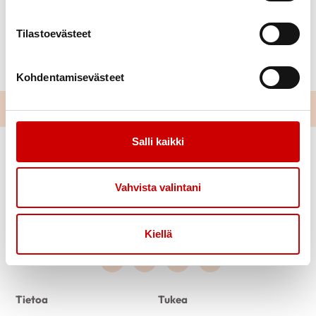
Lähtö Vanhan Paukun parkkipaikalta klo 10:15.
Tilastoevästeet
Tervetuloa!
Post Views:
413
Kohdentamisevästeet
Salli kaikki
Vahvista valintani
Kiellä
Link to facebook
Link to twitter
Link to instagram
Link to youtube
Tietoa
Tukea