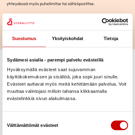
yhteydessä myös puhelimitse tai sähköpostitse.
Hae
Suostumus
Yksityiskohdat
Tietoja
Vaihda suodattimet
Sydämesi asialla - parempi palvelu evästeillä
Hyväksymällä evästeet saat sujuvamman
käyttökokemuksen ja sisältöä, joka sopii juuri sinulle.
Aihepiiri
Mikko
Evästeet auttavat myös meitä kehittämään palvelua. Voit
70-vuotias
|
Kotka
muuttaa valintojasi milloin tahansa klikkaamalla
Ikä
evästelinkkiä sivun alakulmassa.
KESKUSTELEN AIHEISTA
Ohitusleikkaus
|
Sepelvaltimotauti
Kaupunki
Suostumuksen valinta
Välttämättömät evästeet
Kielitaito