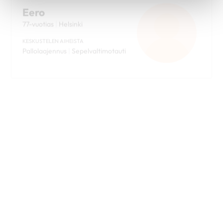
KESKUSTELEN AIHEISTA
Pallolaajennus
|
Sepelvaltimotauti
Leila
63-vuotias
|
Ulvila
KESKUSTELEN AIHEISTA
Sydänsiirto
|
Synnynnäinen
sydänvika
Pirjo
76-vuotias
|
Pori
KESKUSTELEN AIHEISTA
Eteisvärinä
|
Sepelvaltimotauti
|