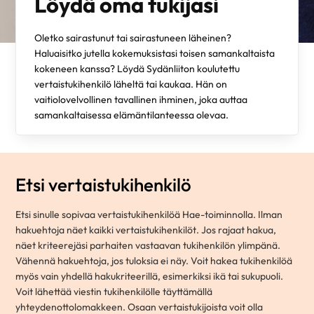
Löydä oma tukijasi
Oletko sairastunut tai sairastuneen läheinen?
Haluaisitko jutella kokemuksistasi toisen samankaltaista
kokeneen kanssa? Löydä Sydänliiton koulutettu
vertaistukihenkilö läheltä tai kaukaa. Hän on
vaitiolovelvollinen tavallinen ihminen, joka auttaa
samankaltaisessa elämäntilanteessa olevaa.
Etsi vertaistukihenkilö
Etsi sinulle sopivaa vertaistukihenkilöä Hae-toiminnolla. Ilman
hakuehtoja näet kaikki vertaistukihenkilöt. Jos rajaat hakua,
näet kriteerejäsi parhaiten vastaavan tukihenkilön ylimpänä.
Vähennä hakuehtoja, jos tuloksia ei näy. Voit hakea tukihenkilöä
myös vain yhdellä hakukriteerillä, esimerkiksi ikä tai sukupuoli.
Voit lähettää viestin tukihenkilölle täyttämällä
yhteydenottolomakkeen. Osaan vertaistukijoista voit olla