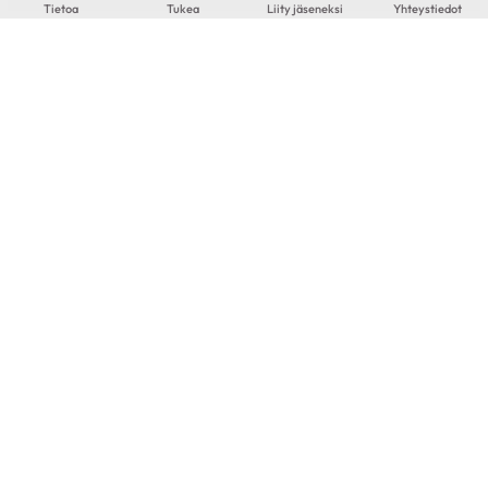
Tietoa
Tukea
Liity jäseneksi
Yhteystiedot
Risto
71-vuotias
|
Lappeenranta
KESKUSTELEN AIHEISTA
Ohitusleikkaus
|
Pallolaajennus
|
Sepelvaltimotauti
LATAA LISÄÄ