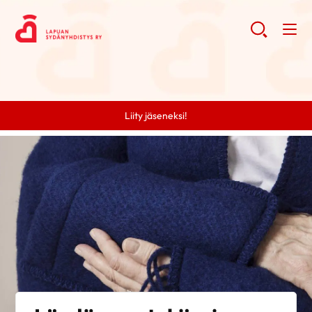
Liity jäseneksi!