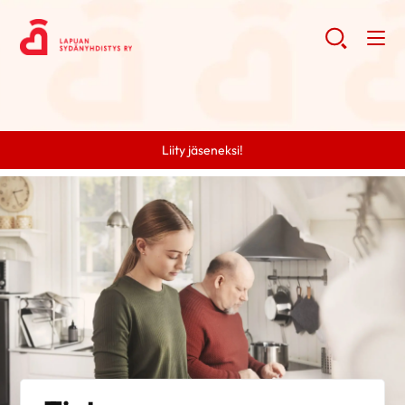
Liity jäseneksi!