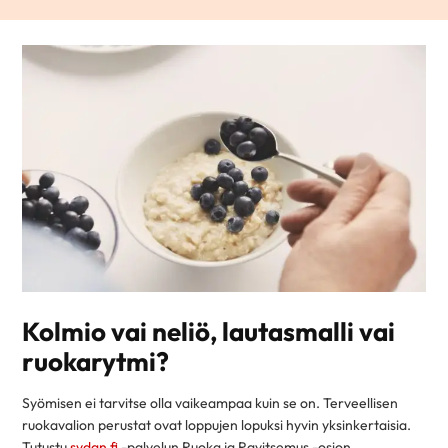
Kolmio vai neliö, lautasmalli vai
ruokarytmi?
Syömisen ei tarvitse olla vaikeampaa kuin se on. Terveellisen
ruokavalion perustat ovat loppujen lopuksi hyvin yksinkertaisia.
Tutustu
sydan.fi
-palvelun Ruoka ja Ravitsemus -osion