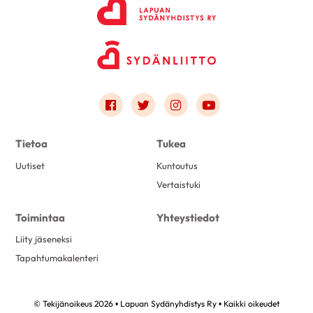
Link to facebook
Link to twitter
Link to instagram
Link to youtube
Tietoa
Tukea
Uutiset
Kuntoutus
Vertaistuki
Toimintaa
Yhteystiedot
Liity jäseneksi
Tapahtumakalenteri
© Tekijänoikeus 2026 • Lapuan Sydänyhdistys Ry • Kaikki oikeudet