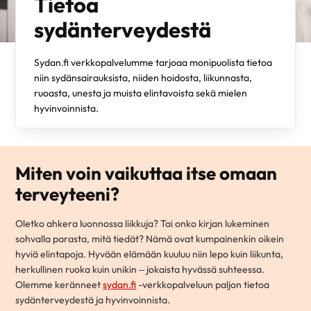
Tietoa
sydänterveydestä
Sydan.fi verkkopalvelumme tarjoaa monipuolista tietoa
niin sydänsairauksista, niiden hoidosta, liikunnasta,
ruoasta, unesta ja muista elintavoista sekä mielen
hyvinvoinnista.
Miten voin vaikuttaa itse omaan
terveyteeni?
Oletko ahkera luonnossa liikkuja? Tai onko kirjan lukeminen
sohvalla parasta, mitä tiedät? Nämä ovat kumpainenkin oikein
hyviä elintapoja. Hyvään elämään kuuluu niin lepo kuin liikunta,
herkullinen ruoka kuin unikin – jokaista hyvässä suhteessa.
Olemme keränneet
sydan.fi
-verkkopalveluun paljon tietoa
sydänterveydestä ja hyvinvoinnista.