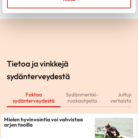
Tietoa ja vinkkejä
sydänterveydestä
Faktaa
Sydänmerkki-
Juttuja j
sydänterveydestä
ruokaohjeita
vertaistarin
Mielen hyvinvointia voi vahvistaa
arjen teoilla