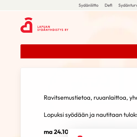
Sydänliitto
Defi
Sydänturv
Ravitsemustietoa, ruuanlaittoa, y
Lopuksi syödään ja nautitaan tulok
ma 24.10 klo 12:30-15:30, Nuoris