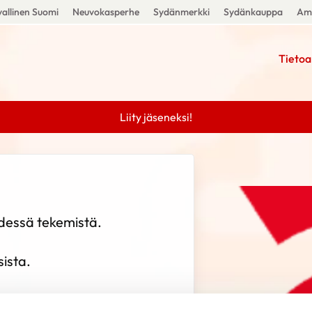
allinen Suomi
Neuvokasperhe
Sydänmerkki
Sydänkauppa
Amm
Tietoa
Liity jäseneksi!
hdessä tekemistä.
sista.
otalo