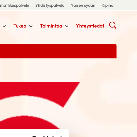
attilaispalvelu
Yhdistyspalvelu
Naisen sydän
Kipinä
Tukea
Toimintaa
Yhteystiedot