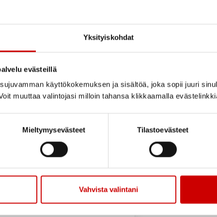
alo
Yksityiskohdat
talo
alvelu evästeillä
ujuvamman käyttökokemuksen ja sisältöä, joka sopii juuri sinul
oit muuttaa valintojasi milloin tahansa klikkaamalla evästelinkk
aisuuksiin.
estää mukana Lapuan
Mieltymysevästeet
Tilastoevästeet
5.10 mennessä puh.
n@gmail.com
Vahvista valintani