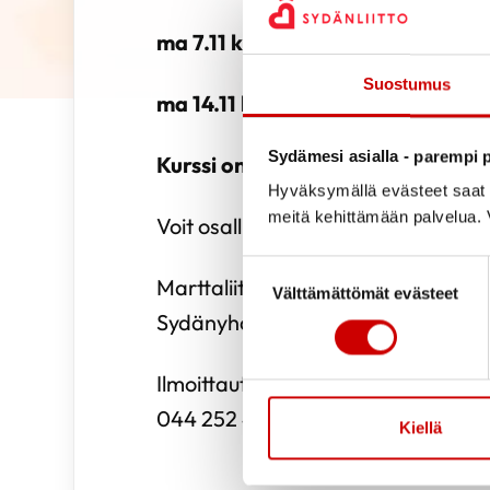
ma 7.11 klo 12:30-15:30, Nuorisot
Suostumus
ma 14.11 klo 12:30-15:30, Nuoriso
Sydämesi asialla - parempi p
Kurssi on maksuton!
Hyväksymällä evästeet saat s
meitä kehittämään palvelua. V
Voit osallistua yhteen tai kaikkiin til
Suostumuksen valinta
Marttaliitto (Veikkaus tukee) järj
Välttämättömät evästeet
Sydänyhdistys.
Ilmoittautumiset Norma Mäkynen 1
044 252 4533 tai norma.makyne
Kiellä