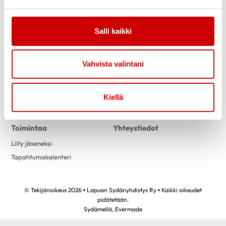
Salli kaikki
Link to facebook
Link to twitter
Link to instagram
Link to youtube
Vahvista valintani
Tietoa
Tukea
Uutiset
Kuntoutus
Kiellä
Vertaistuki
Toimintaa
Yhteystiedot
Liity jäseneksi
Tapahtumakalenteri
© Tekijänoikeus 2026 • Lapuan Sydänyhdistys Ry • Kaikki oikeudet
pidätetään.
Sydämellä,
Evermade