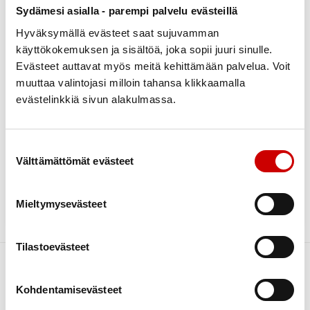
Ravitsemustietoa, ruuanlaittoa, yhdessä tekemistä.
Sydämesi asialla - parempi palvelu evästeillä
Lopuksi syödään ja nautitaan tuloksista.
Hyväksymällä evästeet saat sujuvamman
käyttökokemuksen ja sisältöä, joka sopii juuri sinulle.
ma 24.10 klo 12:30-15:30, Nuorisotalo
Evästeet auttavat myös meitä kehittämään palvelua. Voit
ma 7.11 klo 12:30-15:30, Nuorisotalo
muuttaa valintojasi milloin tahansa klikkaamalla
ma 14.11 klo 12:30-15:30, Nuorisotalo
evästelinkkiä sivun alakulmassa.
Kurssi on maksuton!
Marttaliitto järjestää mukana Lapuan Sydänyhdistys.
Suostumuksen valinta
Välttämättömät evästeet
Ilmoittautumiset 15.10 mennessä Norma Mäkynen
044
252 4533 tai norma.makynen@gmail.com
Mieltymysevästeet
Voit osallistua yhteen tai useampaan tilaisuuteen.
Tilastoevästeet
Kohdentamisevästeet