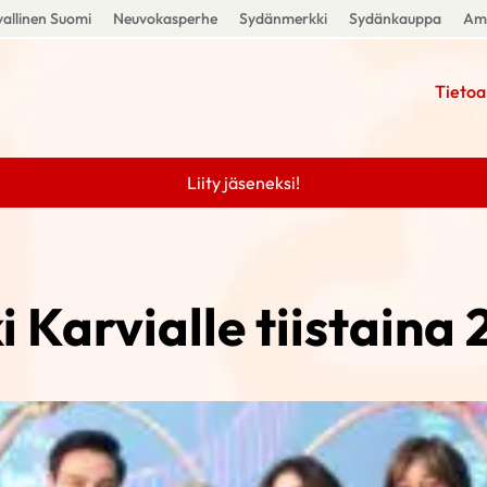
allinen Suomi
Neuvokasperhe
Sydänmerkki
Sydänkauppa
Amm
Tietoa
Liity jäseneksi!
 Karvialle tiistaina 