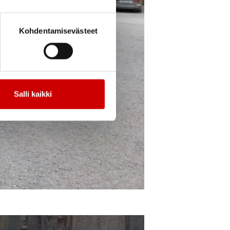
Kohdentamisevästeet
Salli kaikki