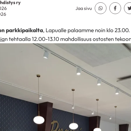
distys ry
2026
Jaa sivu
Jaa Whatsapp
Jaa Fa
026
on parkkipaikalta
, Lapualle palaamme noin klo 23.00.
ia
n tehtaalla 12.00-13.10 mahdollisuus ostosten tekoon