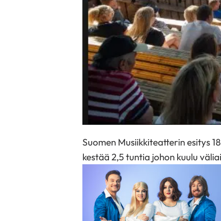
Suomen Musiikkiteatterin esitys 1
kestää 2,5 tuntia johon kuulu väliai