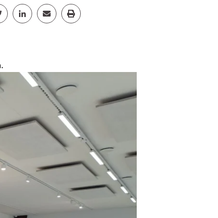
cebook
Jaa Twitter
Jaa Linkedin
Jaa Email
Jaa Print
.