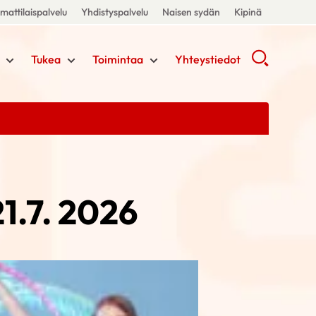
attilaispalvelu
Yhdistyspalvelu
Naisen sydän
Kipinä
Tukea
Toimintaa
Yhteystiedot
21.7. 2026