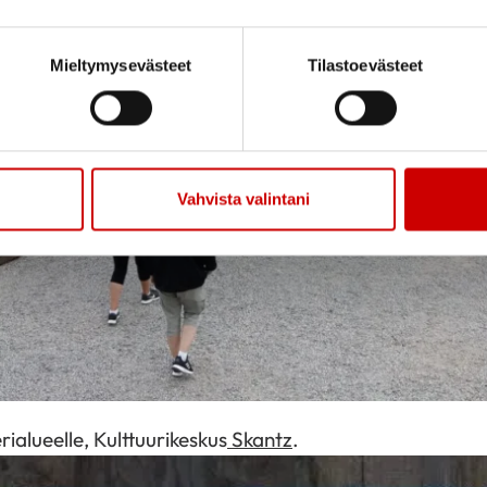
Mieltymysevästeet
Tilastoevästeet
Vahvista valintani
ialueelle, Kulttuurikeskus
Skantz
.