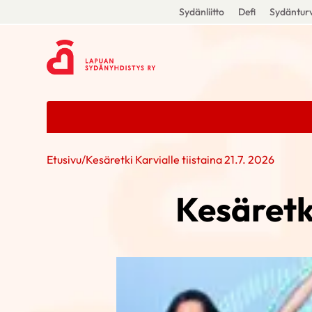
Sydänliitto
Defi
Sydänturv
Etusivu
/
Kesäretki Karvialle tiistaina 21.7. 2026
Kesäretki