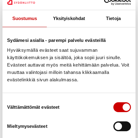
Suostumus
Yksityiskohdat
Tietoja
Sydämesi asialla - parempi palvelu evästeillä
Hyväksymällä evästeet saat sujuvamman
käyttökokemuksen ja sisältöä, joka sopii juuri sinulle.
Evästeet auttavat myös meitä kehittämään palvelua. Voit
Julkaistu 3.5.2022
Päivitetty 12.5.2022
muuttaa valintojasi milloin tahansa klikkaamalla
Jaa Whatsapp
Jaa Facebook
Jaa Twitter
Jaa Linkedin
Jaa Email
Jaa Print
evästelinkkiä sivun alakulmassa.
Retki on yksipäiväinen ja kaikille avoin.
Suostumuksen valinta
Lähtö kirkon parkista klo 9:45.
Välttämättömät evästeet
Hinta 105 €/jäsen, 115 €/ei jäsen: Bussimatka,
ruoka Tei -tupa, konserttilippu, taidekodin
Mieltymysevästeet
sisäänpääsy ja esittely.