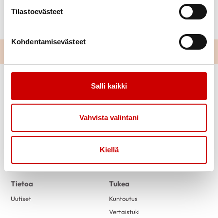
Tiedustelut ja sitovat ilmoittautumiset ti 12.7
Tilastoevästeet
Norma Mäkynen puh. 044 252 4533.
Kohdentamisevästeet
Salli kaikki
Vahvista valintani
Kiellä
Link to facebook
Link to twitter
Link to instagram
Link to youtube
Tietoa
Tukea
Uutiset
Kuntoutus
Vertaistuki