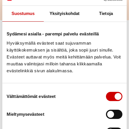
Suostumus
Yksityiskohdat
Tietoja
Vaihda suodattimet
Sydämesi asialla - parempi palvelu evästeillä
Hyväksymällä evästeet saat sujuvamman
Laji
käyttökokemuksen ja sisältöä, joka sopii juuri sinulle.
Evästeet auttavat myös meitä kehittämään palvelua. Voit
Ajankohta
muuttaa valintojasi milloin tahansa klikkaamalla
evästelinkkiä sivun alakulmassa.
Paikkakunta
Suostumuksen valinta
Välttämättömät evästeet
Alue
Mieltymysevästeet
Poista valinnat
Sydänpiste Apajassa
18
10
Kauppakatu 45, Kuopio
elo