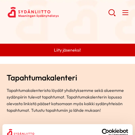
Liity jäseneksi!
Tapahtumakalenteri
Tapahtumakalenterista löydät yhdistyksemme sekä alueemme
sydänpiirin tulevat tapahtumat. Tapahtumakalenterin lopussa
olevasta linkistä pääset katsomaan myös kaikki sydänyhteisön
tapahtumat. Tutustu tapahtumiin ja lähde mukaan!
Hae