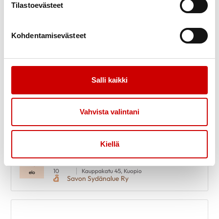
Savon Sydänalue Ry
Tilastoevästeet
Kohdentamisevästeet
Salli kaikki
Vahvista valintani
Kiellä
Sydänpiste Apajassa
20
10
Kauppakatu 45, Kuopio
elo
Savon Sydänalue Ry