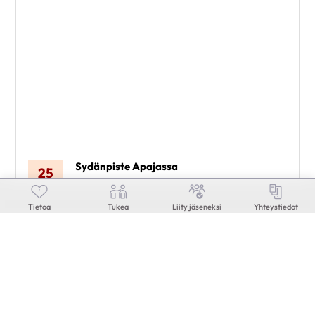
Sydänpiste Apajassa
25
10
Kauppakatu 45, Kuopio
elo
Savon Sydänalue Ry
Tietoa
Tukea
Liity jäseneksi
Yhteystiedot