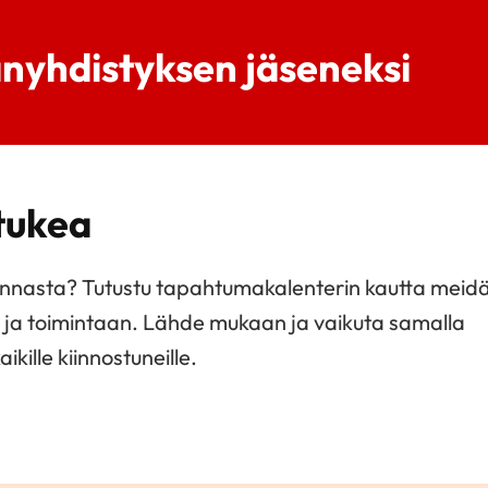
nyhdistyksen jäseneksi
 tukea
minnasta? Tutustu tapahtumakalenterin kautta meid
n ja toimintaan. Lähde mukaan ja vaikuta samalla
kille kiinnostuneille.