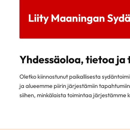
Liity Maaningan Sydä
Yhdessäoloa, tietoa ja
Oletko kiinnostunut paikallisesta sydäntoi
ja alueemme piirin järjestämiin tapahtumii
siihen, minkälaista toimintaa järjestämme kai