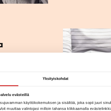
a
ja kysymyksiä.
kihenkilön kanssa?
sseja? Tutustu
Yksityiskohdat
e.
alvelu evästeillä
ujuvamman käyttökokemuksen ja sisältöä, joka sopii juuri sinul
oit muuttaa valintojasi milloin tahansa klikkaamalla evästelinkk