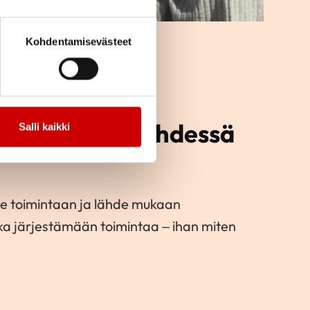
Kohdentamisevästeet
toimintaa ja yhdessä
Salli kaikki
e toimintaan ja lähde mukaan
kka järjestämään toimintaa – ihan miten