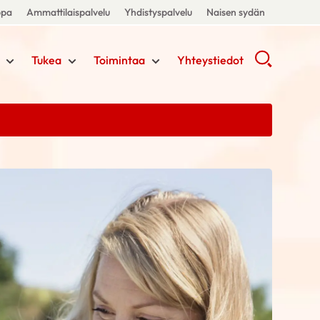
ppa
Ammattilaispalvelu
Yhdistyspalvelu
Naisen sydän
Tukea
Toimintaa
Yhteystiedot