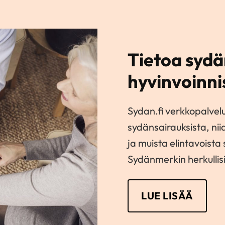
Tietoa sydä
hyvinvoinni
Sydan.fi verkkopalvel
sydänsairauksista, nii
ja muista elintavoista
Sydänmerkin herkullisi
LUE LISÄÄ