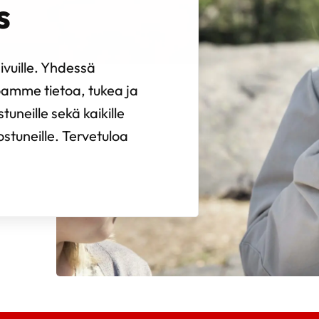
s
vuille. Yhdessä
oamme tietoa, tukea ja
uneille sekä kaikille
ostuneille. Tervetuloa