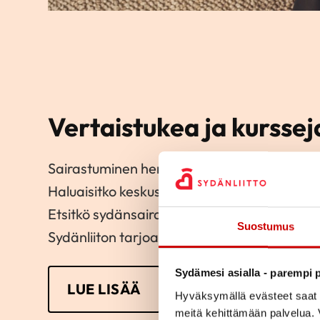
Vertaistukea ja kurssej
Sairastuminen herättää usein monia huolia 
Haluaisitko keskustella koulutetun vertaistu
Etsitkö sydänsairastuneille tarkoitettuja kur
Suostumus
Sydänliiton tarjoamaan tukeen sairastuneill
Sydämesi asialla - parempi p
LUE LISÄÄ
Hyväksymällä evästeet saat s
meitä kehittämään palvelua. V