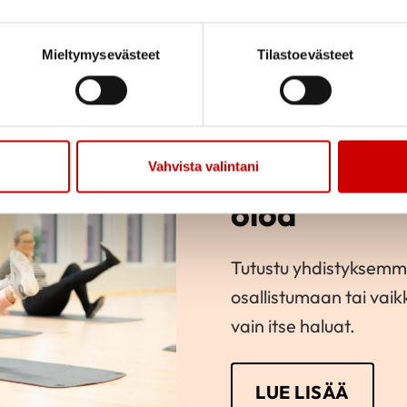
Mieltymysevästeet
Tilastoevästeet
Innostavaa 
Vahvista valintani
oloa
Tutustu yhdistyksemm
osallistumaan tai vai
vain itse haluat.
LUE LISÄÄ