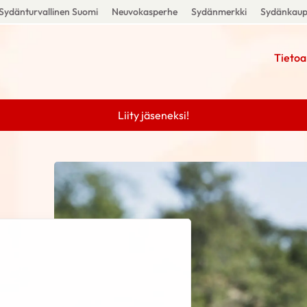
Sydänturvallinen Suomi
Neuvokasperhe
Sydänmerkki
Sydänkau
Tietoa
Liity jäseneksi!