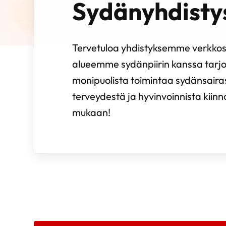
Sydänyhdisty
Tervetuloa yhdistyksemme verkkosi
alueemme sydänpiirin kanssa tarj
monipuolista toimintaa sydänsairast
terveydestä ja hyvinvoinnista kiinn
mukaan!