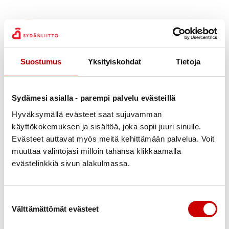
Karl-Gustav Nordström
Yhdistyksen hallitus
0456145860
Suostumus
Yksityiskohdat
Tietoja
karl-gustav.nordstrom@pp.malax.fi
Joakim Nylund
Sydämesi asialla - parempi palvelu evästeillä
Yhdistyksen hallitus
Hyväksymällä evästeet saat sujuvamman
05056361496
käyttökokemuksen ja sisältöä, joka sopii juuri sinulle.
ibbi.nylund@gmail.com
Evästeet auttavat myös meitä kehittämään palvelua. Voit
muuttaa valintojasi milloin tahansa klikkaamalla
Jan-Erik Ravals
evästelinkkiä sivun alakulmassa.
Yhdistyksen talousasioiden hoitaja
0503853039
jeravals@gmail.com
Suostumuksen valinta
Välttämättömät evästeet
Per-Gustav Vesterback