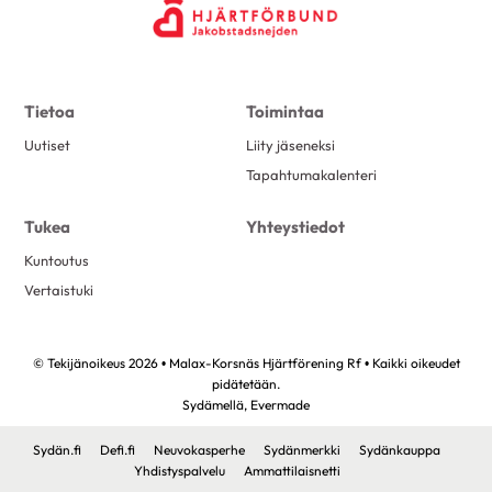
Tietoa
Toimintaa
Uutiset
Liity jäseneksi
Tapahtumakalenteri
Tukea
Yhteystiedot
Kuntoutus
Vertaistuki
© Tekijänoikeus 2026 • Malax-Korsnäs Hjärtförening Rf • Kaikki oikeudet
pidätetään.
Sydämellä,
Evermade
Sydän.fi
Defi.fi
Neuvokasperhe
Sydänmerkki
Sydänkauppa
Yhdistyspalvelu
Ammattilaisnetti