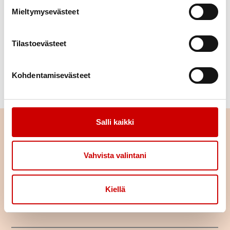
Mieltymysevästeet
Yhdistyksen hallitus
0505204608
Tilastoevästeet
Bengt-Johan Östman
Yhdistyksen hallitus
Kohdentamisevästeet
0404173304
Salli kaikki
Yhdistykset
Vahvista valintani
Kiellä
Jakobstadsnejdens Hjärtförening
Rf