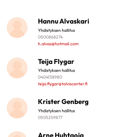
Hannu Alvaskari
Yhdistyksen hallitus
0500868274
h.alvas@hotmail.com
Teija Flygar
Yhdistyksen hallitus
0404138980
teija.flygar@tolviscenter.fi
Krister Genberg
Yhdistyksen hallitus
0505259877
Arne Huhtaoja