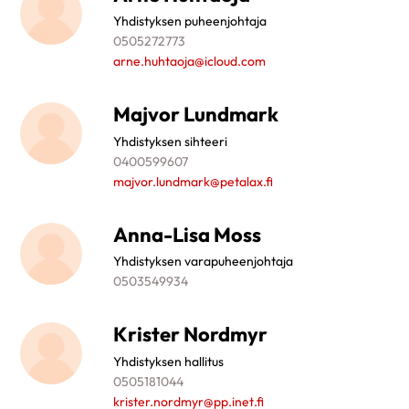
Yhdistyksen puheenjohtaja
0505272773
arne.huhtaoja@icloud.com
Majvor Lundmark
Yhdistyksen sihteeri
0400599607
majvor.lundmark@petalax.fi
Anna-Lisa Moss
Yhdistyksen varapuheenjohtaja
0503549934
Krister Nordmyr
Yhdistyksen hallitus
0505181044
krister.nordmyr@pp.inet.fi