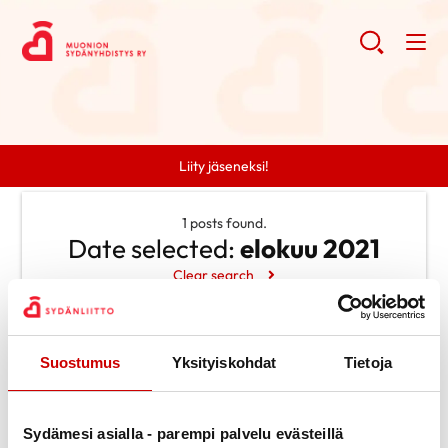
Liity jäseneksi!
1 posts found.
Date selected:
elokuu 2021
Clear search
Search
Suostumus
Yksityiskohdat
Tietoja
Search
Categories
Ei kategorioita
Archive
Sydämesi asialla - parempi palvelu evästeillä