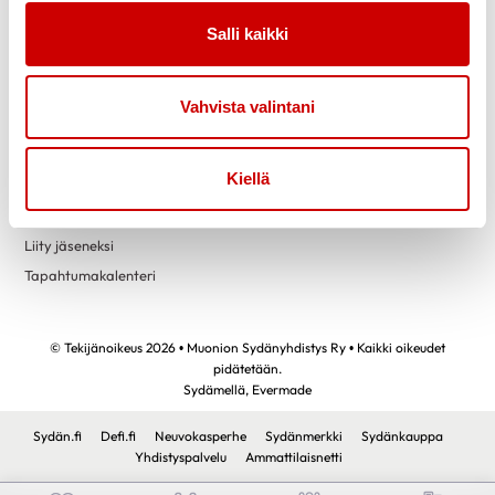
Link to facebook
Link to twitter
Link to instagram
Link to youtube
Salli kaikki
Tietoa
Tukea
Vahvista valintani
Uutiset
Kuntoutus
Vertaistuki
Kiellä
Toimintaa
Yhteystiedot
Liity jäseneksi
Tapahtumakalenteri
© Tekijänoikeus 2026 • Muonion Sydänyhdistys Ry • Kaikki oikeudet
pidätetään.
Sydämellä,
Evermade
Sydän.fi
Defi.fi
Neuvokasperhe
Sydänmerkki
Sydänkauppa
Yhdistyspalvelu
Ammattilaisnetti