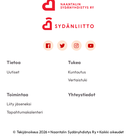
Link to facebook
Link to twitter
Link to instagram
Link to youtube
Tietoa
Tukea
Uutiset
Kuntoutus
Vertaistuki
Toimintaa
Yhteystiedot
Liity jäseneksi
Tapahtumakalenteri
© Tekijänoikeus 2026 • Naantalin Sydänyhdistys Ry • Kaikki oikeudet