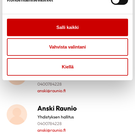
0400784228
anski@raunio.fi
Salli kaikki
Anski Raunio
Varapuheenjohtaja
0400784228
Vahvista valintani
anski@raunio.fi
Kiellä
Anski Raunio
Varapuheenjohtaja
0400784228
anski@raunio.fi
Anski Raunio
Yhdistyksen hallitus
0400784228
anski@raunio.fi