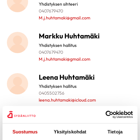
Yhdistyksen sihteeri
0407679470
M.j.huhtamaki@gmail.com
Markku Huhtamäki
Yhdistyksen hallitus
0407679470
M.j.huhtamaki@gmail.com
Leena Huhtamäki
Yhdistyksen hallitus
0405502756
leena.huhtamaki@icloud.com
Marketta Keihäs
Yhdistyksen hallitus
Suostumus
Yksityiskohdat
Tietoja
0405820282