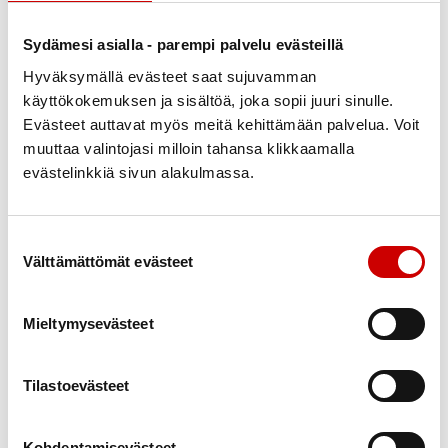
marketta.keihas@gmail.com
Sydämesi asialla - parempi palvelu evästeillä
Heidi Laaksonen
Hyväksymällä evästeet saat sujuvamman
Yhdistyksen hallitus
käyttökokemuksen ja sisältöä, joka sopii juuri sinulle.
0414525998
Evästeet auttavat myös meitä kehittämään palvelua. Voit
muuttaa valintojasi milloin tahansa klikkaamalla
Heidi Laaksonen
evästelinkkiä sivun alakulmassa.
Yhdistyksen jäsenasioiden hoitaja
0414525998
Suostumuksen valinta
Välttämättömät evästeet
Jaakko Kalervo Lönnroth
Yhdistyksen hallitus
Mieltymysevästeet
0407517126
jaakko.lonnroth@gmail.com
Tilastoevästeet
Anski Raunio
Varapuheenjohtaja
Kohdentamisevästeet