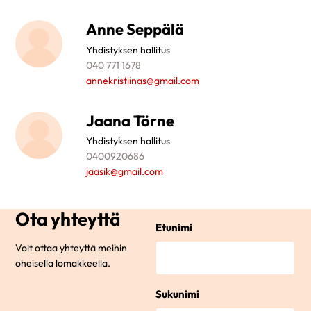
Anne Seppälä
Yhdistyksen hallitus
040 771 1678
annekristiinas@gmail.com
Jaana Törne
Yhdistyksen hallitus
0400920686
jaasik@gmail.com
Ota yhteyttä
Etunimi
Voit ottaa yhteyttä meihin
oheisella lomakkeella.
Sukunimi