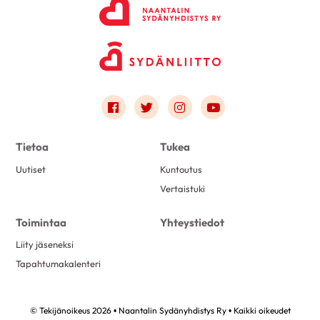
Link to facebook
Link to twitter
Link to instagram
Link to youtube
Tietoa
Tukea
Uutiset
Kuntoutus
Vertaistuki
Toimintaa
Yhteystiedot
Liity jäseneksi
Tapahtumakalenteri
© Tekijänoikeus 2026 • Naantalin Sydänyhdistys Ry • Kaikki oikeudet