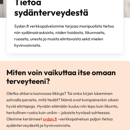
Tietoa
sydänterveydestä
Sydan.fi verkkopalvelumme tarjoaa monipuolista tietoa
niin sydänsairauksista, niiden hoidosta, liikunnasta,
ruoasta, unesta ja muista elintavoista sekä mielen
hyvinvoinnista.
Miten voin vaikuttaa itse omaan
terveyteeni?
Oletko ahkera luonnossa liikkuja? Tai onko kirjan lukeminen
sohvalla parasta, mitä tiedät? Nämä ovat kumpainenkin oikein
hyviä elintapoja. Hyvään elämään kuuluu niin lepo kuin liikunta,
herkullinen ruoka kuin unikin – jokaista hyvässä suhteessa.
Olemme keränneet
sydan.fi
-verkkopalveluun paljon tietoa
sydänterveydestä ja hyvinvoinnista.