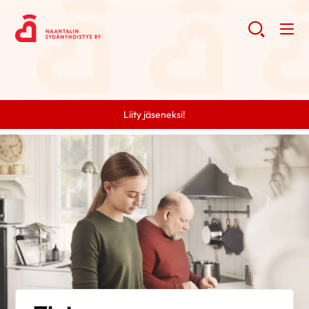
Liity jäseneksi!