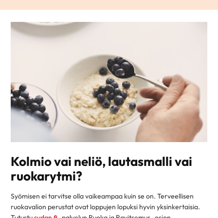
Kolmio vai neliö, lautasmalli vai
ruokarytmi?
Syömisen ei tarvitse olla vaikeampaa kuin se on. Terveellisen
ruokavalion perustat ovat loppujen lopuksi hyvin yksinkertaisia.
Tutustu
sydan.fi
-palvelun Ruoka ja Ravitsemus -osion