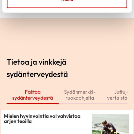
Tietoa ja vinkkejä
sydänterveydestä
Faktaa
Sydänmerkki-
Juttuja j
sydänterveydestä
ruokaohjeita
vertaistarin
Mielen hyvinvointia voi vahvistaa
arjen teoilla