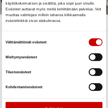
Sydänkerho
käyttökokemuksen ja sisältöä, joka sopii juuri sinulle.
Evästeet auttavat myös meitä kehittämään palvelua. Voit
Sydänkerho kokoontuu syys-toukokuussa aina
muuttaa valintojasi milloin tahansa klikkaamalla
kuukauden ensimmäisenä maanantaina Nivalan
evästelinkkiä sivun alakulmassa.
Nuorisoseuralla klo 10 ja kahvit jo ennen sitä.
Vierailevia luennoitsijoita, musiikkia, yhteislaulua ja
muuta mukavaa ohjelmaa. Arvontaa.
Suostumuksen valinta
Välttämättömät evästeet
Mieltymysevästeet
Tilastoevästeet
Kohdentamisevästeet
Link to facebook
Link to twitter
Link to instagram
Link to youtube