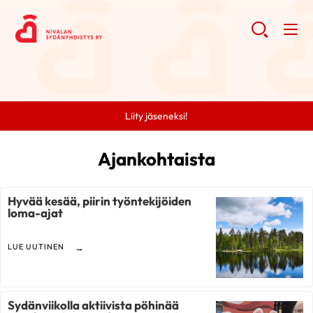
Liity jäseneksi!
Ajankohtaista
Hyvää kesää, piirin työntekijöiden
loma-ajat
LUE UUTINEN
Sydänviikolla aktiivista pöhinää