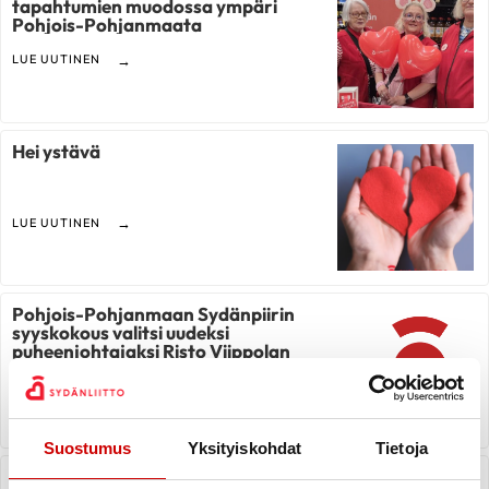
tapahtumien muodossa ympäri
Pohjois-Pohjanmaata
LUE UUTINEN
Hei ystävä
LUE UUTINEN
Pohjois-Pohjanmaan Sydänpiirin
syyskokous valitsi uudeksi
puheenjohtajaksi Risto Viippolan
LUE UUTINEN
Suostumus
Yksityiskohdat
Tietoja
Pohjoisen sydänalueen kurssit