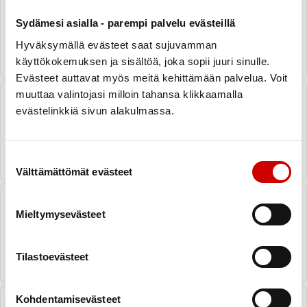
keväällä 2026
Sydämesi asialla - parempi palvelu evästeillä
LUE UUTINEN
Hyväksymällä evästeet saat sujuvamman
käyttökokemuksen ja sisältöä, joka sopii juuri sinulle.
Evästeet auttavat myös meitä kehittämään palvelua. Voit
Sydänliiton kurssit pohjoisella
muuttaa valintojasi milloin tahansa klikkaamalla
sydänalueella kevät 2025
evästelinkkiä sivun alakulmassa.
LUE UUTINEN
Suostumuksen valinta
Välttämättömät evästeet
Työikäisten <3-illat etänä ja Oulussa
Mieltymysevästeet
LUE UUTINEN
Tilastoevästeet
MTLH:n tuetut lomat 2025
Kohdentamisevästeet