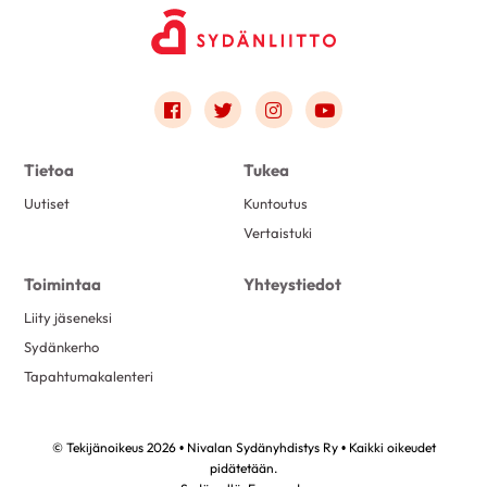
Link to facebook
Link to twitter
Link to instagram
Link to youtube
Tietoa
Tukea
Uutiset
Kuntoutus
Vertaistuki
Toimintaa
Yhteystiedot
Liity jäseneksi
Sydänkerho
Tapahtumakalenteri
© Tekijänoikeus 2026 • Nivalan Sydänyhdistys Ry • Kaikki oikeudet
pidätetään.