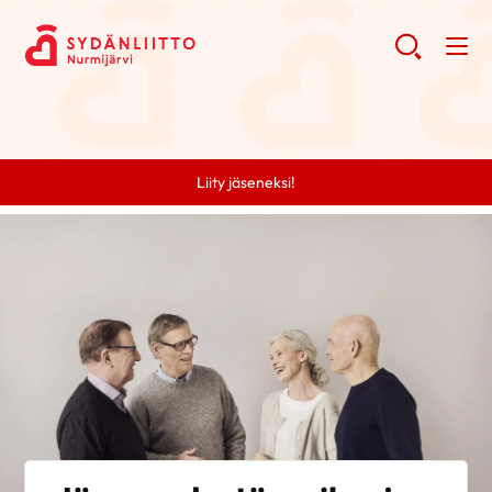
Liity jäseneksi!