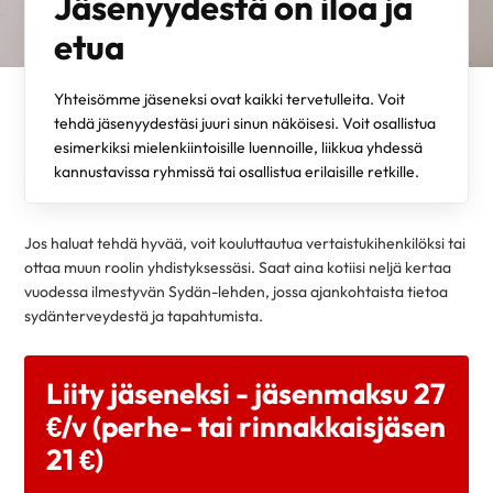
Jäsenyydestä on iloa ja
etua
Yhteisömme jäseneksi ovat kaikki tervetulleita. Voit
tehdä jäsenyydestäsi juuri sinun näköisesi. Voit osallistua
esimerkiksi mielenkiintoisille luennoille, liikkua yhdessä
kannustavissa ryhmissä tai osallistua erilaisille retkille.
Jos haluat tehdä hyvää, voit kouluttautua vertaistukihenkilöksi tai
ottaa muun roolin yhdistyksessäsi. Saat aina kotiisi neljä kertaa
vuodessa ilmestyvän Sydän-lehden, jossa ajankohtaista tietoa
sydänterveydestä ja tapahtumista.
Liity jäseneksi - jäsenmaksu 27
€/v (perhe- tai rinnakkaisjäsen
21 €)