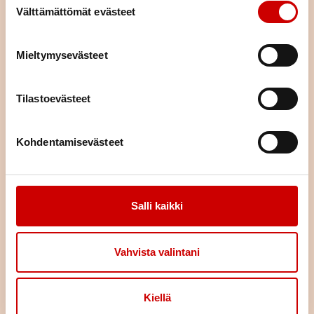
Tutustu yhdistyksemme toimintaan ja lähde mukaan
Välttämättömät evästeet
osallistumaan tai vaikka järjestämään toimintaa – ihan miten
vain itse haluat.
Mieltymysevästeet
TUTUSTU TAPAHTUMAKALENTERIIN
Tilastoevästeet
Kohdentamisevästeet
Salli kaikki
Vahvista valintani
Kiellä