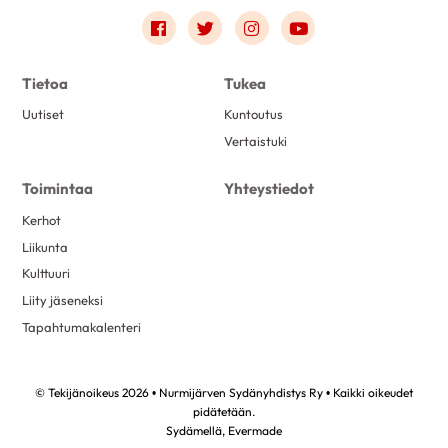
Link to facebook
Link to twitter
Link to instagram
Link to youtube
Tietoa
Tukea
Uutiset
Kuntoutus
Vertaistuki
Toimintaa
Yhteystiedot
Kerhot
Liikunta
Kulttuuri
Liity jäseneksi
Tapahtumakalenteri
© Tekijänoikeus 2026 • Nurmijärven Sydänyhdistys Ry • Kaikki oikeudet
pidätetään.
Sydämellä,
Evermade