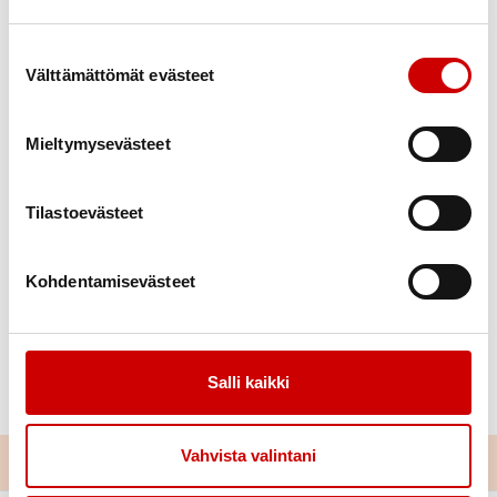
Suostumuksen valinta
Välttämättömät evästeet
Mieltymysevästeet
Tilastoevästeet
Kohdentamisevästeet
Ilmoittautumiset:
Salli kaikki
orivesi@taitopirkanmaa.fi, puh.
050 3559272
Vahvista valintani