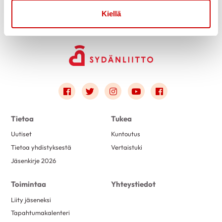
Kiellä
Link to facebook
Link to twitter
Link to instagram
Link to youtube
Link to faceboo
Tietoa
Tukea
Uutiset
Kuntoutus
Tietoa yhdistyksestä
Vertaistuki
Jäsenkirje 2026
Toimintaa
Yhteystiedot
Liity jäseneksi
Tapahtumakalenteri