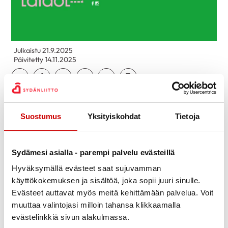
Julkaistu 21.9.2025
Päivitetty 14.11.2025
Jaa Whatsapp
Jaa Facebook
Jaa Twitter
Jaa Linkedin
Jaa Email
Jaa Print
Suostumus
Yksityiskohdat
Tietoja
Sydämesi asialla - parempi palvelu evästeillä
Hyväksymällä evästeet saat sujuvamman
käyttökokemuksen ja sisältöä, joka sopii juuri sinulle.
Evästeet auttavat myös meitä kehittämään palvelua. Voit
muuttaa valintojasi milloin tahansa klikkaamalla
evästelinkkiä sivun alakulmassa.