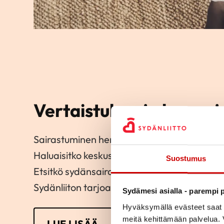
Vertaistukea ja kurssej
Sairastuminen herättää usein monia huolia 
Haluaisitko keskustella koulutetun vertaistu
Suostumus
Etsitkö sydänsairastuneille tarkoitettuja kur
Sydänliiton tarjoamaan tukeen sairastuneill
Sydämesi asialla - parempi p
Hyväksymällä evästeet saat s
meitä kehittämään palvelua. V
LUE LISÄÄ