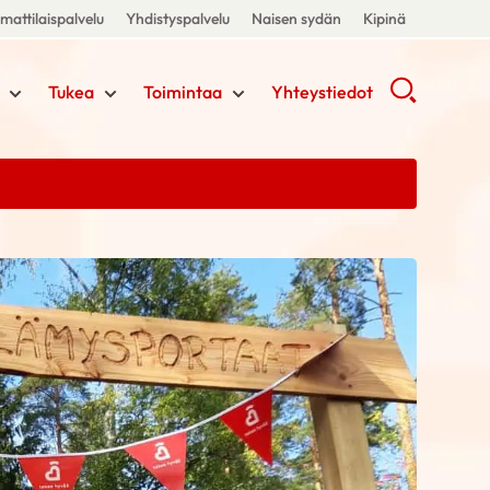
attilaispalvelu
Yhdistyspalvelu
Naisen sydän
Kipinä
Tukea
Toimintaa
Yhteystiedot