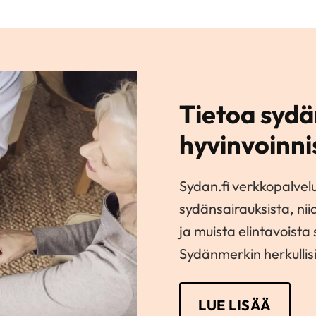
Tietoa sydä
hyvinvoinni
Sydan.fi verkkopalvel
sydänsairauksista, nii
ja muista elintavoista
Sydänmerkin herkullisi
LUE LISÄÄ