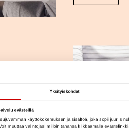
a
ja kysymyksiä.
kihenkilön kanssa?
Yksityiskohdat
sseja? Tutustu
e.
alvelu evästeillä
ujuvamman käyttökokemuksen ja sisältöä, joka sopii juuri sinul
oit muuttaa valintojasi milloin tahansa klikkaamalla evästelinkk