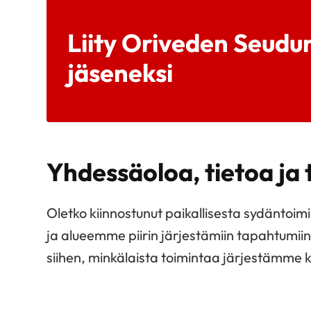
Liity Oriveden Seudu
jäseneksi
Yhdessäoloa, tietoa ja
Oletko kiinnostunut paikallisesta sydäntoi
ja alueemme piirin järjestämiin tapahtumii
siihen, minkälaista toimintaa järjestämme kai