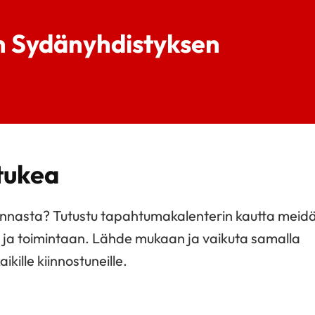
n Sydänyhdistyksen
 tukea
minnasta? Tutustu tapahtumakalenterin kautta meid
n ja toimintaan. Lähde mukaan ja vaikuta samalla
kille kiinnostuneille.