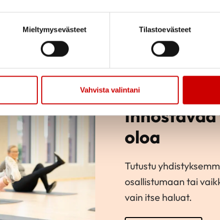
Mieltymysevästeet
Tilastoevästeet
Vahvista valintani
Innostavaa 
oloa
Tutustu yhdistyksemm
osallistumaan tai vai
vain itse haluat.