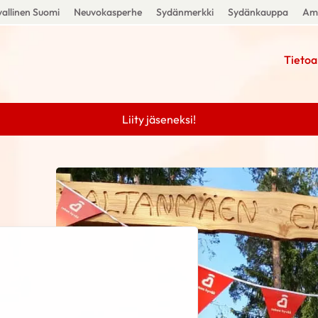
allinen Suomi
Neuvokasperhe
Sydänmerkki
Sydänkauppa
Amm
Tietoa
Liity jäseneksi!