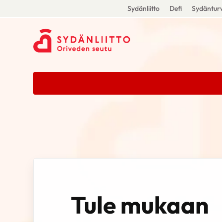
Sydänliitto
Defi
Sydänturv
Tule mukaan