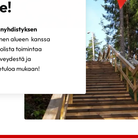
e!
nyhdistyksen
omen alueen kanssa
olista toimintaa
rveydestä ja
vetuloa mukaan!