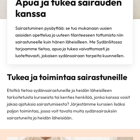
Apua ja tukea sairauden
kanssa
Sairastuminen pysäyttää: se tuo mukanaan uusien
asioiden opettelua ja uuteen tilanteeseen tottumista niin
sairastuneelle kuin hänen läheisilleen. Me Sydänliitossa
tarjoamme tietoa, apua ja tukea vaivattomasti ja
luotettavasti, jokaisen sydänsairaan tarpeita kuunnellen.
Tukea ja toimintaa sairastuneille
Etsitkö tietoa sydänsairastuneille ja heidän läheisilleen
tarkoitetuista kursseista tai kenties henkilöä, jonka kanssa voisit
jakaa ajatuksia sairastumisesta? Järjestämme kurssien lisäksi
paljon toimintaa, jossa voit tavata muita sydänsairauksiin
sairastuneita ja heidän läheisiään.