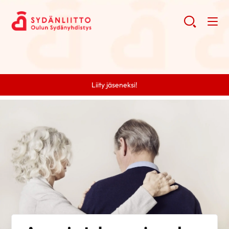
Liity jäseneksi!