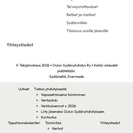
Terveysmittaukset
Retket ja matkat
Sydänviikko
Tilaisuus uusille jäsenille
Yhteystiedot
© Tekijänoikeus 2026 • Oulun Sydänyhdistys Ry • Kaikki oikeudet
pidätetään.
Sydämellä,
Evermade
Uutiset
Tietoa yhdistyksestä
Vapaaehtoisena toimiminen
Vertaistuki
Verkkoluennot v. 2026
Liity jäseneksi Oulun Sydänyhdistykseen
Kuntoutus
Tapahtumakalenteri
Toimintaa
Yhteystiedot
Kerhot