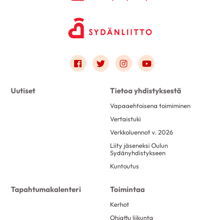
Link to facebook
Link to twitter
Link to instagram
Link to youtube
Uutiset
Tietoa yhdistyksestä
Vapaaehtoisena toimiminen
Vertaistuki
Verkkoluennot v. 2026
Liity jäseneksi Oulun
Sydänyhdistykseen
Kuntoutus
Tapahtumakalenteri
Toimintaa
Kerhot
Ohjattu liikunta