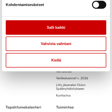
Kohdentamisevästeet
Salli kaikki
Link to facebook
Link to twitter
Link to instagram
Link to youtube
Vahvista valintani
Uutiset
Tietoa yhdistyksestä
Kiellä
Vapaaehtoisena toimiminen
Vertaistuki
Verkkoluennot v. 2026
Liity jäseneksi Oulun
Sydänyhdistykseen
Kuntoutus
Tapahtumakalenteri
Toimintaa