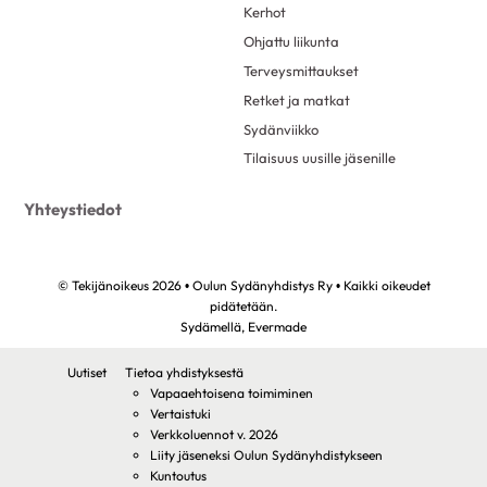
Kerhot
Ohjattu liikunta
Terveysmittaukset
Retket ja matkat
Sydänviikko
Tilaisuus uusille jäsenille
Yhteystiedot
© Tekijänoikeus 2026 • Oulun Sydänyhdistys Ry • Kaikki oikeudet
pidätetään.
Sydämellä,
Evermade
Uutiset
Tietoa yhdistyksestä
Vapaaehtoisena toimiminen
Vertaistuki
Verkkoluennot v. 2026
Liity jäseneksi Oulun Sydänyhdistykseen
Kuntoutus