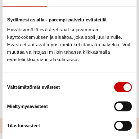
Sydämesi asialla - parempi palvelu evästeillä
Hyväksymällä evästeet saat sujuvamman
Kultaisen ansiomerkin saivat Valter Haverinen ja Eino
käyttökokemuksen ja sisältöä, joka sopii juuri sinulle.
Määttä.
Evästeet auttavat myös meitä kehittämään palvelua. Voit
muuttaa valintojasi milloin tahansa klikkaamalla
Hopeisen ansiomerkin saivat Martti Lepojärvi ja
evästelinkkiä sivun alakulmassa.
Markku Tapper.
Pronssisen ansiomerkin Anja Yli-Kokkila ja Juhani
Suostumuksen valinta
Häivälä (ei kuvassa).
Välttämättömät evästeet
Pitkäaikaisesta työstä yhdistyksessä muistettiin myös
Pirjo Määttää.
Mieltymysevästeet
Tilastoevästeet