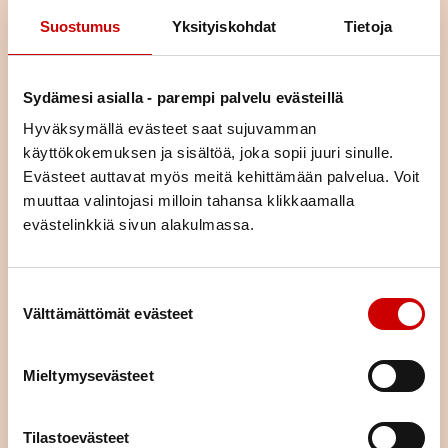
Suostumus
Yksityiskohdat
Tietoja
Sydämesi asialla - parempi palvelu evästeillä
Hyväksymällä evästeet saat sujuvamman
käyttökokemuksen ja sisältöä, joka sopii juuri sinulle.
Evästeet auttavat myös meitä kehittämään palvelua. Voit
Liity jäseneksi
muuttaa valintojasi milloin tahansa klikkaamalla
evästelinkkiä sivun alakulmassa.
Jäsenenä olet osa suurta sydänyhteisöä. Jäsenenä tuet
paikallista, alueellista ja valtakunnallista sydäntyötä.
Järjestämme yhdessä alueemme piirin kanssa toimintaa,
Suostumuksen valinta
tarjoamme mahdollisuuden kokemusten jakamiseen sekä
Välttämättömät evästeet
annamme vertaistukea. Liittymällä jäseneksi saat neljä kertaa
vuodessa ilmestyvän laadukkaan Sydän-lehden, joka tarjoaa
Mieltymysevästeet
ajankohtaista tietoa sydänterveydestä.
LIITY JÄSENEKSI
Tilastoevästeet