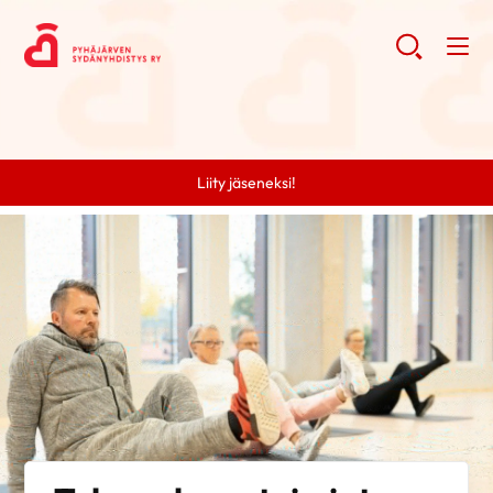
Liity jäseneksi!