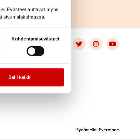
le. Evästeet auttavat myös
iä sivun alakulmassa.
Kohdentamisevästeet
Link to facebook
Link to twitter
Link to instagr
Link to 
OT
Salli kaikki
Sydämellä,
Evermade