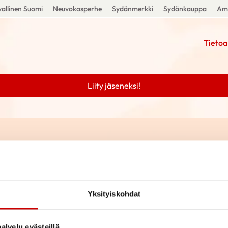
allinen Suomi
Neuvokasperhe
Sydänmerkki
Sydänkauppa
Amm
Tietoa
Liity jäseneksi!
Yksityiskohdat
alvelu evästeillä