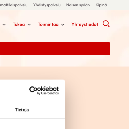
attilaispalvelu
Yhdistyspalvelu
Naisen sydän
Kipinä
Tukea
Toimintaa
Yhteystiedot
Tietoja