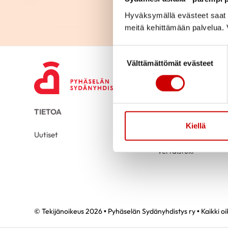
Hyväksymällä evästeet saat s
meitä kehittämään palvelua. V
Suostumuksen valinta
Välttämättömät evästeet
TIETOA
TUKEA
Kiellä
Uutiset
Kuntoutus
Vertaistuki
© Tekijänoikeus 2026 • Pyhäselän Sydänyhdistys ry • Kaikki o