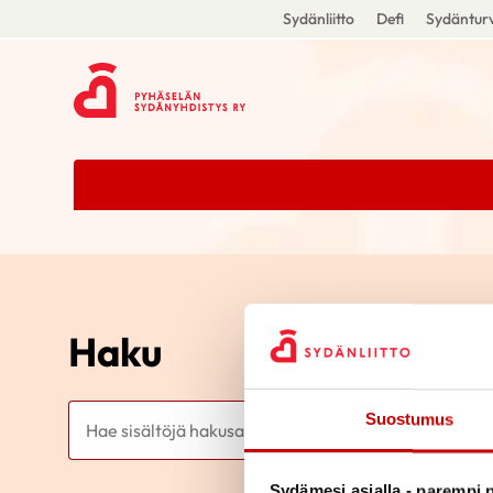
Sydänliitto
Defi
Sydänturv
Haku
Haku
Suostumus
Sydämesi asialla - parempi p