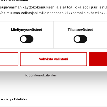
ujuvamman käyttökokemuksen ja sisältöä, joka sopii juuri sinul
oit muuttaa valintojasi milloin tahansa klikkaamalla evästelinkk
Mieltymysevästeet
Tilastoevästeet
TOIMINTAA
YHTEYSTIED
Vahvista valintani
Liity Pyhäselän Sydänyhdistyksen
jäseneksi
Tapahtumakalenteri
ikeudet pidätetään.