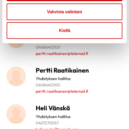
Yhdistyksen hallitus
0408224164
Vahvista valintani
raatikainenjuhani@gmail.com
Kiellä
Pertti Raatikainen
Yhdistyksen puheenjohtaja
0408640300
pertti.raatikainen@telemail.fi
Pertti Raatikainen
Yhdistyksen hallitus
0408640300
pertti.raatikainen@telemail.fi
Heli Vänskä
Yhdistyksen hallitus
0407270057