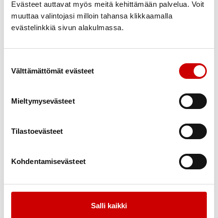
juhani.mantsinen@gmail.com
Evästeet auttavat myös meitä kehittämään palvelua. Voit
muuttaa valintojasi milloin tahansa klikkaamalla
evästelinkkiä sivun alakulmassa.
Terttu Mantsinen
Yhdistyksen hallitus
0503465658
Suostumuksen valinta
Terttu.Mantsinen@gmail.com
Välttämättömät evästeet
Leila Pappinen
Mieltymysevästeet
Yhdistyksen hallitus
Tilastoevästeet
Leena Partanen
Yhdistyksen hallitus
Kohdentamisevästeet
0503685032
leena.partanen9@gmail.com
Salli kaikki
JUHANI RAATIKAINEN