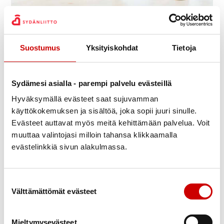
14.30 — 15.15
14
marras
Pataluodonkatu 2, Joensuu
Suostumus
Yksityiskohdat
Tietoja
Jaa Whatsapp
Jaa Facebook
Jaa Twitter
Jaa Linkedin
Jaa Email
Jaa Print
Sydämesi asialla - parempi palvelu evästeillä
Hyväksymällä evästeet saat sujuvamman
KUVAUS
käyttökokemuksen ja sisältöä, joka sopii juuri sinulle.
Vesijumpan syyskausi alkaa perjantaina 5.9.
Evästeet auttavat myös meitä kehittämään palvelua. Voit
HUOM! AIKA ON MUUTTUNUT, UUSI AIKA ON KLO 14.30-
muuttaa valintojasi milloin tahansa klikkaamalla
15.15.
evästelinkkiä sivun alakulmassa.
Vesijumpan hinta 30€/henkilö/syksy (sis. ohjaajan ja
ratamaksun, sisäänpääsyn jokainen maksaa itse).
Muutama paikka vapaana - kysy lisää Liisalta.
Suostumuksen valinta
Välttämättömät evästeet
LISÄTIEDOT
Liisa Davidsson 040 5651615
Mieltymysevästeet