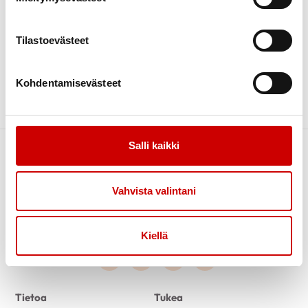
PAIKAN TARKEMMAT TIEDOT
Rantakylän uimahalli
Tilastoevästeet
JÄRJESTÄJÄ
Pyhäselän Sydänyhdistys ry
Kohdentamisevästeet
Salli kaikki
Vahvista valintani
Kiellä
Link to facebook
Link to twitter
Link to instagram
Link to youtube
Tietoa
Tukea