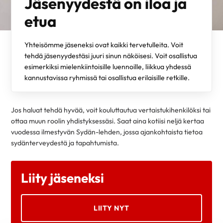
Jäsenyydestä on iloa ja
etua
Yhteisömme jäseneksi ovat kaikki tervetulleita. Voit
tehdä jäsenyydestäsi juuri sinun näköisesi. Voit osallistua
esimerkiksi mielenkiintoisille luennoille, liikkua yhdessä
kannustavissa ryhmissä tai osallistua erilaisille retkille.
Jos haluat tehdä hyvää, voit kouluttautua vertaistukihenkilöksi tai
ottaa muun roolin yhdistyksessäsi. Saat aina kotiisi neljä kertaa
vuodessa ilmestyvän Sydän-lehden, jossa ajankohtaista tietoa
sydänterveydestä ja tapahtumista.
Liity jäseneksi
LIITY NYT