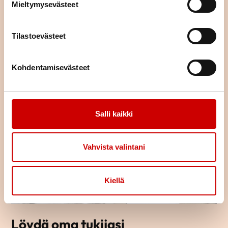
Mieltymysevästeet
Tilastoevästeet
TUTUSTU TAPAHTUMAKALENTERIIN
Kohdentamisevästeet
Salli kaikki
Vahvista valintani
Kiellä
Löydä oma tukijasi