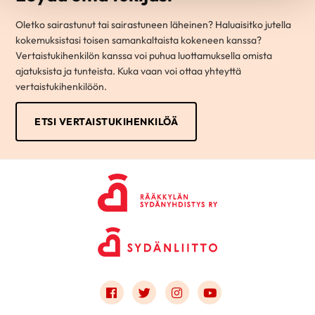
Oletko sairastunut tai sairastuneen läheinen? Haluaisitko jutella
kokemuksistasi toisen samankaltaista kokeneen kanssa?
Vertaistukihenkilön kanssa voi puhua luottamuksella omista
ajatuksista ja tunteista. Kuka vaan voi ottaa yhteyttä
vertaistukihenkilöön.
ETSI VERTAISTUKIHENKILÖÄ
Link to facebook
Link to twitter
Link to instagram
Link to youtube