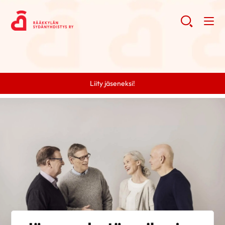
Liity jäseneksi!