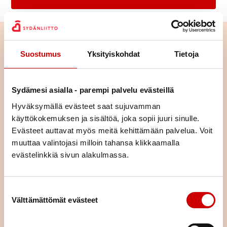
Suostumus
Yksityiskohdat
Tietoja
Sydämesi asialla - parempi palvelu evästeillä
Hyväksymällä evästeet saat sujuvamman
käyttökokemuksen ja sisältöä, joka sopii juuri sinulle.
Evästeet auttavat myös meitä kehittämään palvelua. Voit
muuttaa valintojasi milloin tahansa klikkaamalla
evästelinkkiä sivun alakulmassa.
Tutustu toimintaan alueellamme
Suostumuksen valinta
Välttämättömät evästeet
Tutustu yhdistyksemme toimintaan ja lähde mukaan
osallistumaan tai vaikka järjestämään toimintaa – ihan miten
vain itse haluat.