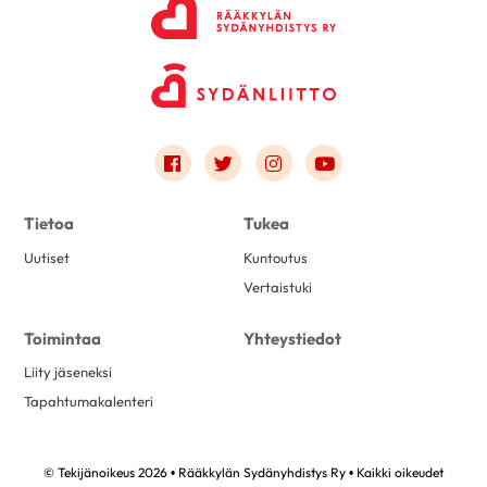
Link to facebook
Link to twitter
Link to instagram
Link to youtube
Tietoa
Tukea
Uutiset
Kuntoutus
Vertaistuki
Toimintaa
Yhteystiedot
Liity jäseneksi
Tapahtumakalenteri
© Tekijänoikeus 2026 • Rääkkylän Sydänyhdistys Ry • Kaikki oikeudet