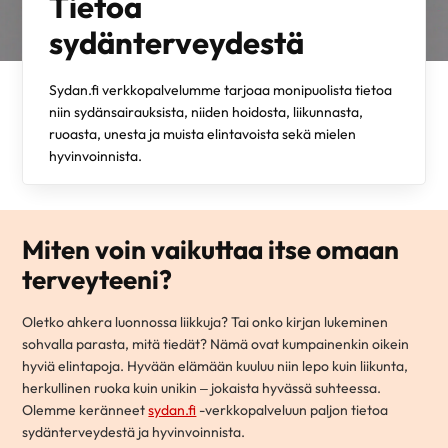
Tietoa
sydänterveydestä
Sydan.fi verkkopalvelumme tarjoaa monipuolista tietoa
niin sydänsairauksista, niiden hoidosta, liikunnasta,
ruoasta, unesta ja muista elintavoista sekä mielen
hyvinvoinnista.
Miten voin vaikuttaa itse omaan
terveyteeni?
Oletko ahkera luonnossa liikkuja? Tai onko kirjan lukeminen
sohvalla parasta, mitä tiedät? Nämä ovat kumpainenkin oikein
hyviä elintapoja. Hyvään elämään kuuluu niin lepo kuin liikunta,
herkullinen ruoka kuin unikin – jokaista hyvässä suhteessa.
Olemme keränneet
sydan.fi
-verkkopalveluun paljon tietoa
sydänterveydestä ja hyvinvoinnista.