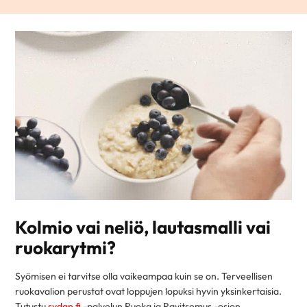
Kolmio vai neliö, lautasmalli vai
ruokarytmi?
Syömisen ei tarvitse olla vaikeampaa kuin se on. Terveellisen
ruokavalion perustat ovat loppujen lopuksi hyvin yksinkertaisia.
Tutustu
sydan.fi
-palvelun Ruoka ja Ravitsemus -osion