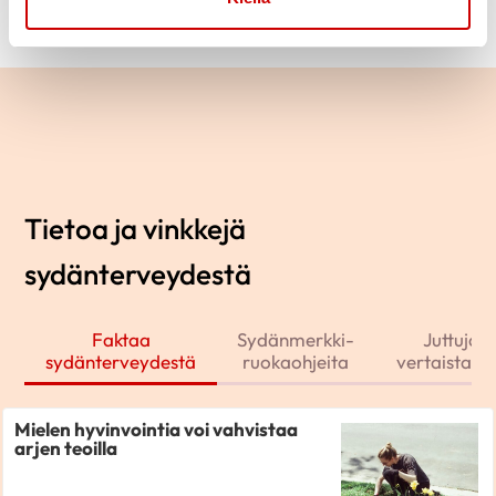
Tietoa ja vinkkejä
sydänterveydestä
Faktaa
Sydänmerkki-
Juttuja j
sydänterveydestä
ruokaohjeita
vertaistarin
Mielen hyvinvointia voi vahvistaa
arjen teoilla