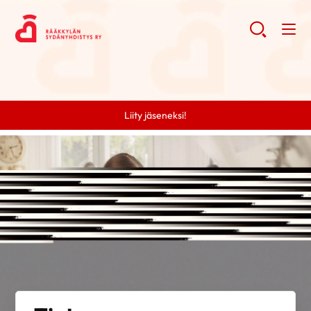
Liity jäseneksi!