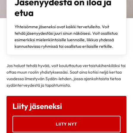
Jäsenyydestä on iloa ja
etua
Yhteisömme jäseneksi ovat kaikki tervetulleita. Voit
tehdä jäsenyydestäsi juuri sinun näköisesi. Voit osallistua
esimerkiksi mielenkiintoisille luennoille, liikkua yhdessä
kannustavissa ryhmissä tai osallistua erilaisille retkille.
Jos haluat tehdä hyvää, voit kouluttautua vertaistukihenkilöksi tai
ottaa muun roolin yhdistyksessäsi. Saat aina kotiisi neljä kertaa
vuodessa ilmestyvän Sydän-lehden, jossa ajankohtaista tietoa
sydänterveydestä ja tapahtumista.
Liity jäseneksi
LIITY NYT