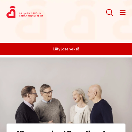
Liity jäseneksi!