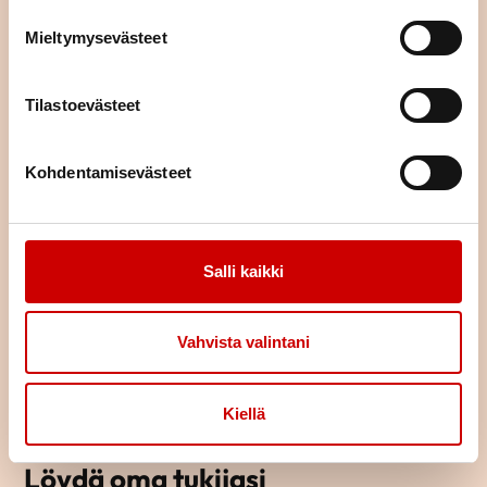
Mieltymysevästeet
TUTUSTU TAPAHTUMAKALENTERIIN
Tilastoevästeet
Kohdentamisevästeet
Salli kaikki
Vahvista valintani
Kiellä
Löydä oma tukijasi