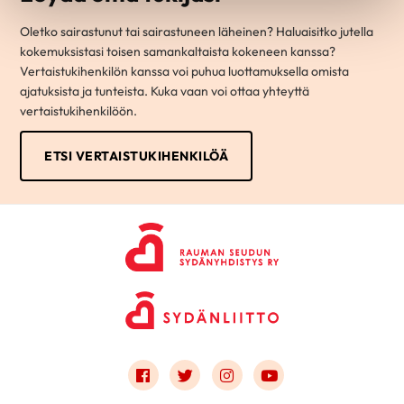
Oletko sairastunut tai sairastuneen läheinen? Haluaisitko jutella
kokemuksistasi toisen samankaltaista kokeneen kanssa?
Vertaistukihenkilön kanssa voi puhua luottamuksella omista
ajatuksista ja tunteista. Kuka vaan voi ottaa yhteyttä
vertaistukihenkilöön.
ETSI VERTAISTUKIHENKILÖÄ
Link to facebook
Link to twitter
Link to instagram
Link to youtube