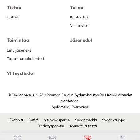
Tietoa
Tukea
Uutiset
Kuntoutus
Vertaistuki
Toimintaa
Jäsenedut
Liity jäseneksi
Tapahtumakalenteri
Yhteystiedot
© Tekijänoikeus 2026 • Rauman Seudun Sydänyhdistys Ry • Kaikki oikeudet
pidätetään.
Sydämellä,
Evermade
Sydän.fi
Defi.fi
Neuvokasperhe
Sydänmerkki
Sydänkauppa
Yhdistyspalvelu
Ammattilaisnetti