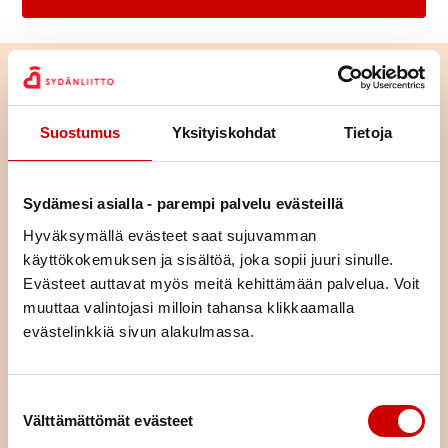
Suostumus
Yksityiskohdat
Tietoja
Sydämesi asialla - parempi palvelu evästeillä
Hyväksymällä evästeet saat sujuvamman
käyttökokemuksen ja sisältöä, joka sopii juuri sinulle.
Evästeet auttavat myös meitä kehittämään palvelua. Voit
muuttaa valintojasi milloin tahansa klikkaamalla
evästelinkkiä sivun alakulmassa.
Tutustu toimintaan alueellamme
Tutustu yhdistyksemme toimintaan ja lähde mukaan
Suostumuksen valinta
osallistumaan tai vaikka järjestämään toimintaa – ihan miten
Välttämättömät evästeet
vain itse haluat.