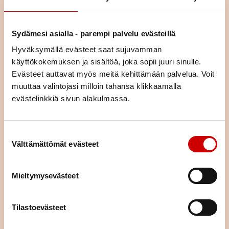
elämäntilanteessa olevia ja jakamaan kokemuksia yhdessä
tekemisen ja oppimisen kautta.
Osa kursseista on teemallisia kursseja, joissa käsitellään yhtä
Sydämesi asialla - parempi palvelu evästeillä
asiaa (esim. liikunta, ravitsemus, mielenhyvinvointi tai parisuhde).
Hyväksymällä evästeet saat sujuvamman
Voit tulla kurssille yksin tai yhdessä puolisosi tai läheisesi kanssa.
käyttökokemuksen ja sisältöä, joka sopii juuri sinulle.
Kurssimme ovat osallistujille maksuttomia. Voit hakeutua kaikille
Evästeet auttavat myös meitä kehittämään palvelua. Voit
kursseille asuinpaikastasi riippumatta.
muuttaa valintojasi milloin tahansa klikkaamalla
evästelinkkiä sivun alakulmassa.
KURSSIKALENTERI
Suostumuksen valinta
Välttämättömät evästeet
Mieltymysevästeet
Tilastoevästeet