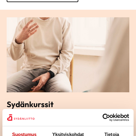
Sydänkurssit
Sydänkurssit sopivat sinulle, joka etsit apua, tietoa ja vinkkejä
arjen elämään sydänsairauden kanssa. Ryhmämuotoisilla
kursseillamme pääset tapaamaan toisia samassa
Suostumus
Yksityiskohdat
Tietoja