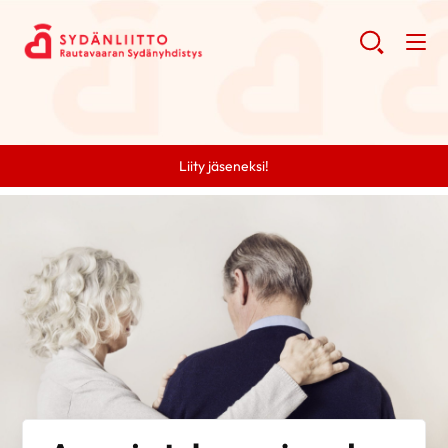
Liity jäseneksi!