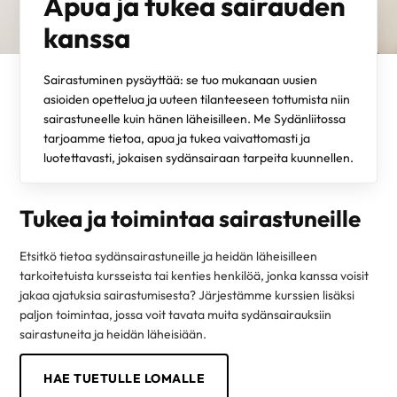
Apua ja tukea sairauden
kanssa
Sairastuminen pysäyttää: se tuo mukanaan uusien
asioiden opettelua ja uuteen tilanteeseen tottumista niin
sairastuneelle kuin hänen läheisilleen. Me Sydänliitossa
tarjoamme tietoa, apua ja tukea vaivattomasti ja
luotettavasti, jokaisen sydänsairaan tarpeita kuunnellen.
Tukea ja toimintaa sairastuneille
Etsitkö tietoa sydänsairastuneille ja heidän läheisilleen
tarkoitetuista kursseista tai kenties henkilöä, jonka kanssa voisit
jakaa ajatuksia sairastumisesta? Järjestämme kurssien lisäksi
paljon toimintaa, jossa voit tavata muita sydänsairauksiin
sairastuneita ja heidän läheisiään.
HAE TUETULLE LOMALLE