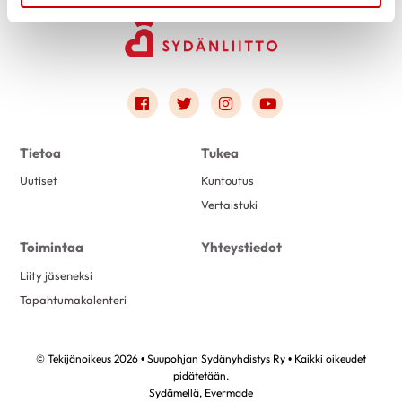
Link to facebook
Link to twitter
Link to instagram
Link to youtube
Tietoa
Tukea
Uutiset
Kuntoutus
Vertaistuki
Toimintaa
Yhteystiedot
Liity jäseneksi
Tapahtumakalenteri
© Tekijänoikeus 2026 • Suupohjan Sydänyhdistys Ry • Kaikki oikeudet
pidätetään.
Sydämellä,
Evermade