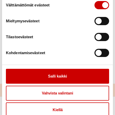
loppupäiväksi.
Välttämättömät evästeet
Mieltymysevästeet
Tilastoevästeet
Kohdentamisevästeet
Salli kaikki
Vahvista valintani
Kiellä