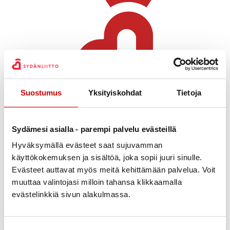
Suostumus
Yksityiskohdat
Tietoja
Julkaistu 14.5.2022
Jaa Whatsapp
Jaa Facebook
Jaa Twitter
Jaa Linkedin
Jaa Email
Jaa Print
Sydämesi asialla - parempi palvelu evästeillä
Veimme Sydänliiton Iloa ruuasta-teemapaketin
Hyväksymällä evästeet saat sujuvamman
Kauhajoen Pukkilan koulun 1-2. luokille.
käyttökokemuksen ja sisältöä, joka sopii juuri sinulle.
Puheenjohtaja Sirpa Rajamäki kertoi oppilaille
Evästeet auttavat myös meitä kehittämään palvelua. Voit
muuttaa valintojasi milloin tahansa klikkaamalla
terveellisen ruuan merkityksestä sydänterveydelle ja
evästelinkkiä sivun alakulmassa.
sihteeri Margit Sauna-aho korosti liikunnan tärkeyttä
hyvään elämään, lapsuudesta alkaen. Mieluisat
tuliaiset sisälsivät hedelmiä ja mielekästä tekemistä
Suostumuksen valinta