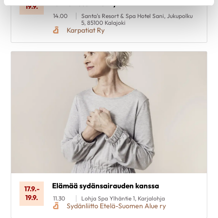
tunne itsesi - voi hyvin
19.9.
14.00
Santa's Resort & Spa Hotel Sani, Jukupolku
5, 85100 Kalajoki
Karpatiat Ry
Elämää sydänsairauden kanssa
17.9.
-
19.9.
11.30
Lohja Spa Ylhäntie 1, Karjalohja
Sydänliitto Etelä-Suomen Alue ry