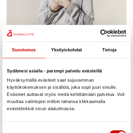
Sydänkurssi vähävaraisille
9.9.
-
11.9.
11:30
Meri-Karinan hyvinvointikeskus
Suostumus
Yksityiskohdat
Tietoja
Seiskarinkatu 35, 20900 TURKU
Suomen Sydänliitto ry
Sydämesi asialla - parempi palvelu evästeillä
Hyväksymällä evästeet saat sujuvamman
käyttökokemuksen ja sisältöä, joka sopii juuri sinulle.
Evästeet auttavat myös meitä kehittämään palvelua. Voit
muuttaa valintojasi milloin tahansa klikkaamalla
evästelinkkiä sivun alakulmassa.
Suostumuksen valinta