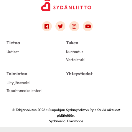
Link to facebook
Link to twitter
Link to instagram
Link to youtube
Tietoa
Tukea
Uutiset
Kuntoutus
Vertaistuki
Toimintaa
Yhteystiedot
Liity jäseneksi
Tapahtumakalenteri
© Tekijänoikeus 2026 • Suupohjan Sydänyhdistys Ry • Kaikki oikeudet
pidätetään.
Sydämellä,
Evermade