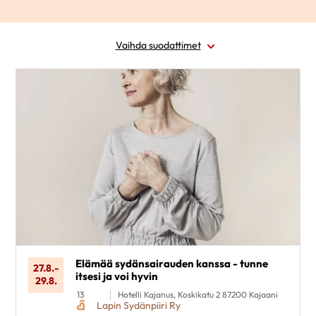
Vaihda suodattimet
Alue
Ajankohta
Sairausryhmä
Kohderyhmä
Poista valinnat
Elämää sydänsairauden kanssa - tunne
27.8.
-
itsesi ja voi hyvin
29.8.
13
Hotelli Kajanus, Koskikatu 2 87200 Kajaani
Lapin Sydänpiiri Ry