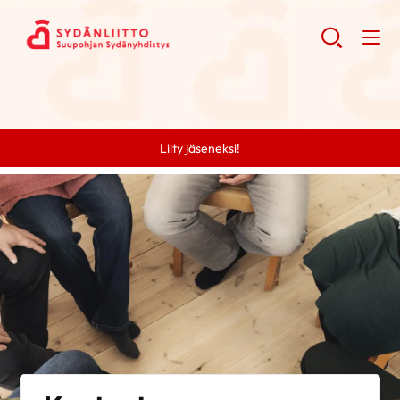
Liity jäseneksi!