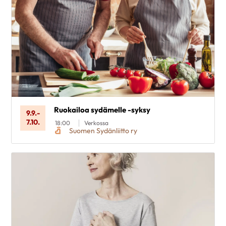
Ruokailoa sydämelle -syksy
9.9.
-
7.10.
18:00
Verkossa
Suomen Sydänliitto ry