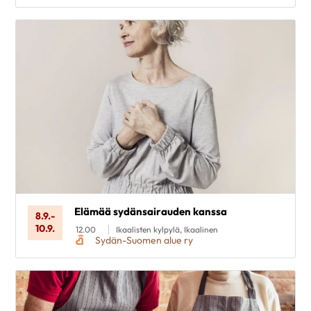
Elämää sydänsairauden kanssa
8.9.
-
10.9.
12.00
Ikaalisten kylpylä, Ikaalinen
Sydän-Suomen alue ry