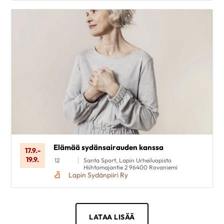
Elämää sydänsairauden kanssa
17.9.
-
19.9.
12
Santa Sport, Lapin Urheiluopisto
Hiihtomajantie 2 96400 Rovaniemi
Lapin Sydänpiiri Ry
LATAA LISÄÄ