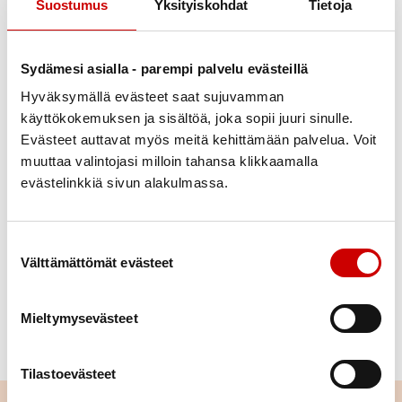
Suostumus
Yksityiskohdat
Tietoja
Sydämesi asialla - parempi palvelu evästeillä
Hyväksymällä evästeet saat sujuvamman
Julkaistu 15.11.2021
käyttökokemuksen ja sisältöä, joka sopii juuri sinulle.
Jaa Whatsapp
Jaa Facebook
Jaa Twitter
Jaa Linkedin
Jaa Email
Jaa Print
Evästeet auttavat myös meitä kehittämään palvelua. Voit
muuttaa valintojasi milloin tahansa klikkaamalla
evästelinkkiä sivun alakulmassa.
Sydänkahvila Ojalan Pakarissa to 18.11. klo 15.00.
Kahvilassa mukana Heli Hietala, Muisti menossa
mukana – hankkeesta.
Suostumuksen valinta
Välttämättömät evästeet
Hankkeessa on tarkoitus järjestää näyttöön
perustuvalla, mutta konkreettisella toiminnalla
Mieltymysevästeet
toteutettavaa kerhotoimintaa muistisairauksien
riskissä oleville henkilöille
Tilastoevästeet