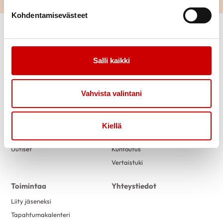
Kohdentamisevästeet
Salli kaikki
Vahvista valintani
Link to facebook
Link to twitter
Link to instagram
Link to youtube
Kiellä
Tietoa
Tukea
Uutiset
Kuntoutus
Vertaistuki
Toimintaa
Yhteystiedot
Liity jäseneksi
Tapahtumakalenteri