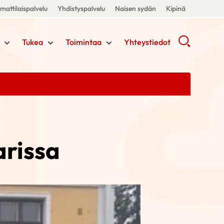
attilaispalvelu
Yhdistyspalvelu
Naisen sydän
Kipinä
Tukea
Toimintaa
Yhteystiedot
arissa