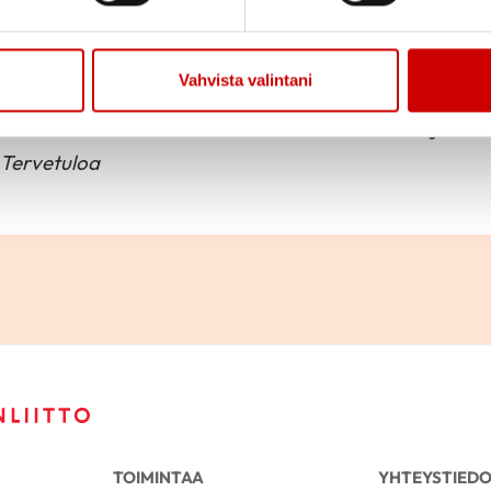
Jaa sivu
Jaa Whatsapp
Jaa Fa
Vahvista valintani
Ojalan Pakarissa. Kokoonnutaan aina kuukauden kol
uminen torstaina 21.10. klo 15.00. Tavataan ja vai
Tervetuloa
TOIMINTAA
YHTEYSTIED