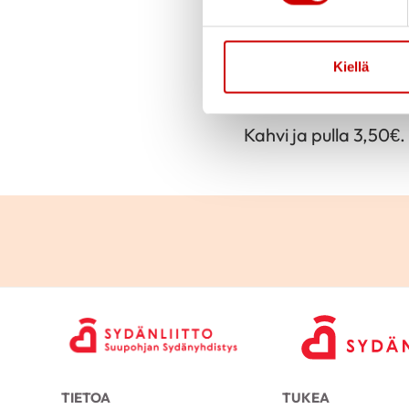
Julkaistu 16.10.2021
Kiellä
Sydänkahvila alkaa 
Ensimmäinen kokoont
Kahvi ja pulla 3,50€.
TIETOA
TUKEA