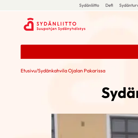
Sydänliitto
Defi
Sydänturv
Etusivu
/
Sydänkahvila Ojalan Pakarissa
Sydän