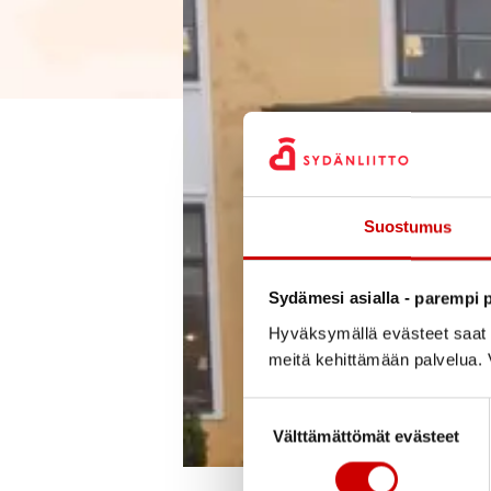
Suostumus
Sydämesi asialla - parempi p
Hyväksymällä evästeet saat s
meitä kehittämään palvelua. V
Suostumuksen valinta
Välttämättömät evästeet