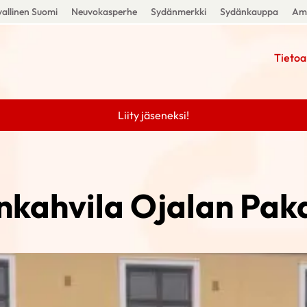
allinen Suomi
Neuvokasperhe
Sydänmerkki
Sydänkauppa
Amm
Tietoa
Liity jäseneksi!
kahvila Ojalan Pak