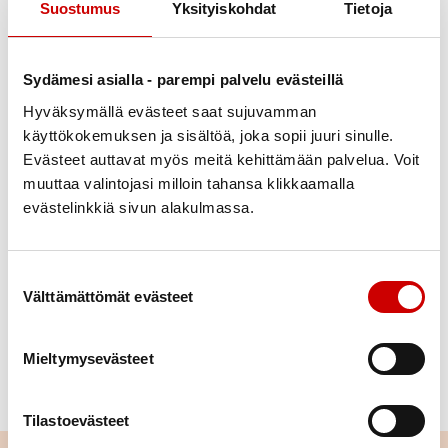
Suostumus
Yksityiskohdat
Tietoja
Julkaistu 19.1.2023
Sydämesi asialla - parempi palvelu evästeillä
Jaa Whatsapp
Jaa Facebook
Jaa Twitter
Jaa Linkedin
Jaa Email
Jaa Print
Hyväksymällä evästeet saat sujuvamman
käyttökokemuksen ja sisältöä, joka sopii juuri sinulle.
Kauhajoen Sydänyhdistyksen hallitus piti
Evästeet auttavat myös meitä kehittämään palvelua. Voit
järjestäytymiskokouksen 12.1.2023. Kokouksessa
muuttaa valintojasi milloin tahansa klikkaamalla
valittiin yhdistyksen sihteeriksi Riitta Uusi- Kokko
evästelinkkiä sivun alakulmassa.
Kauhajoelta ja varapuheenjohtajaksi
Tuomas Koivuniemi myöskin Kauhajoelta. Uutena
Suostumuksen valinta
jäsenenä hallituksessa aloitti Pirjo Pihlajaviita,
Välttämättömät evästeet
Isojoelta. Hallituksen puheenjohtajana jatkaa Sirpa
Rajamäki. Hallitukseen kuuluvat myös Kujanpää Eila,
Mieltymysevästeet
Lipasti Marja-Leena, Ojala Eija, Uusitalo Marjatta
kaikki Kauhajoelta sekä Leena Hokkanen Karijoelta.
Tilastoevästeet