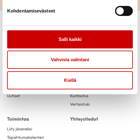
Kohdentamisevästeet
Salli kaikki
Vahvista valintani
Link to facebook
Link to twitter
Link to instagram
Link to youtube
Kiellä
Tietoa
Tukea
Uutiset
Kuntoutus
Vertaistuki
Toimintaa
Yhteystiedot
Liity jäseneksi
Tapahtumakalenteri