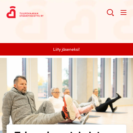
Liity jäseneksi!