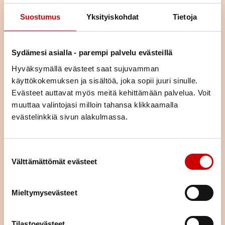
Suostumus
Yksityiskohdat
Tietoja
Sydämesi asialla - parempi palvelu evästeillä
Hyväksymällä evästeet saat sujuvamman
käyttökokemuksen ja sisältöä, joka sopii juuri sinulle.
Evästeet auttavat myös meitä kehittämään palvelua. Voit
Liity jäseneksi
muuttaa valintojasi milloin tahansa klikkaamalla
evästelinkkiä sivun alakulmassa.
Jäsenenä olet osa suurta sydänyhteisöä. Jäsenenä tuet
paikallista, alueellista ja valtakunnallista sydäntyötä.
Järjestämme yhdessä alueemme piirin kanssa toimintaa,
Suostumuksen valinta
tarjoamme mahdollisuuden kokemusten jakamiseen sekä
Välttämättömät evästeet
annamme vertaistukea. Liittymällä jäseneksi saat neljä kertaa
vuodessa ilmestyvän laadukkaan Sydän-lehden, joka tarjoaa
ajankohtaista tietoa sydänterveydestä.
Mieltymysevästeet
LIITY JÄSENEKSI
Tilastoevästeet