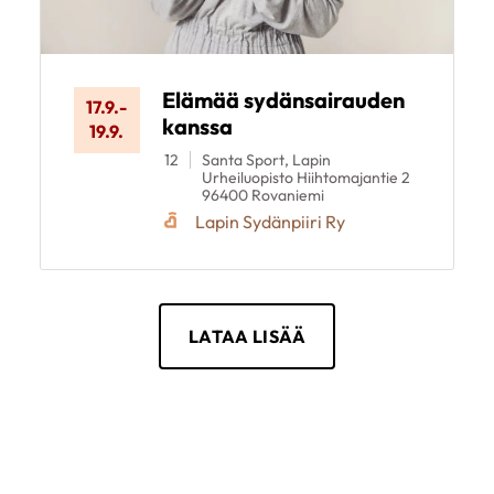
Elämää sydänsairauden
17.9.
-
kanssa
19.9.
12
Santa Sport, Lapin
Urheiluopisto Hiihtomajantie 2
96400 Rovaniemi
Lapin Sydänpiiri Ry
LATAA LISÄÄ