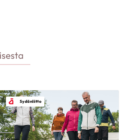
isesta
Sydänliitto