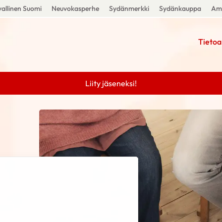
allinen Suomi
Neuvokasperhe
Sydänmerkki
Sydänkauppa
Amm
Tietoa
Liity jäseneksi!