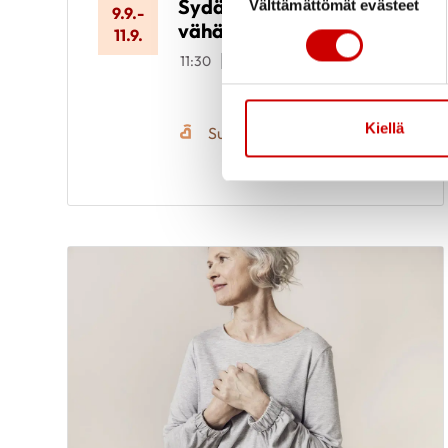
Sydänkurssi
Välttämättömät evästeet
9.9.
-
vähävaraisille
11.9.
11:30
Meri-Karinan
hyvinvointikeskus
Seiskarinkatu 35, 20900
TURKU
Kiellä
Suomen Sydänliitto ry