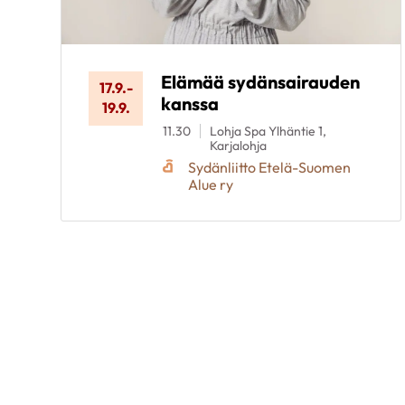
Elämää sydänsairauden
17.9.
-
kanssa
19.9.
11.30
Lohja Spa Ylhäntie 1,
Karjalohja
Sydänliitto Etelä-Suomen
Alue ry