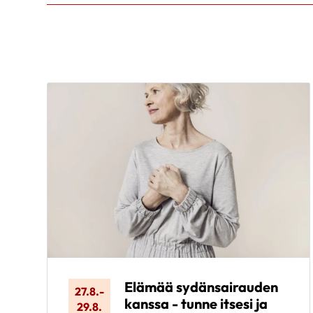
Elämää sydänsairauden
27.8.
-
kanssa - tunne itsesi ja
29.8.