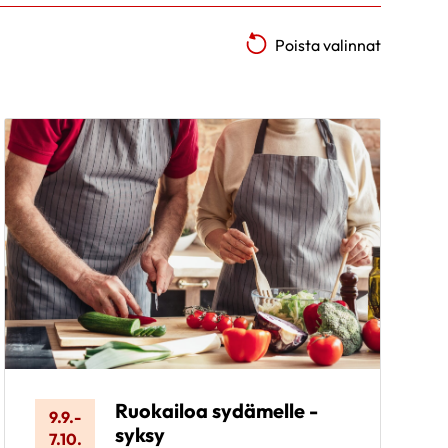
Poista valinnat
Ruokailoa sydämelle -
9.9.
-
syksy
7.10.