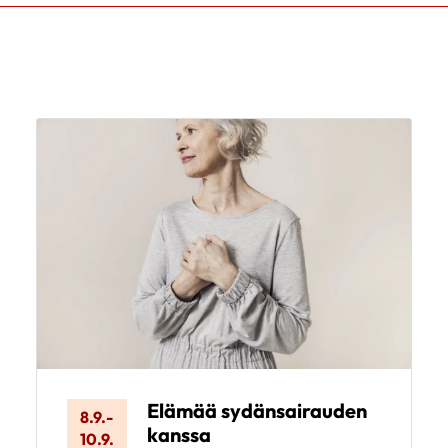
Elämää sydänsairauden
8.9.
-
kanssa
10.9.