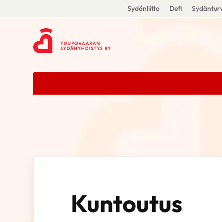
Sydänliitto
Defi
Sydänturv
Kuntoutus