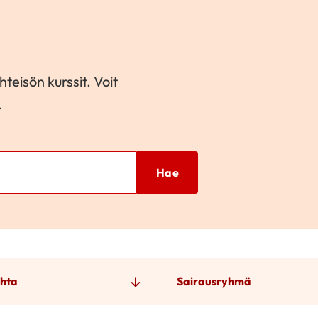
teisön kurssit. Voit
.
Hae
hta
Sairausryhmä