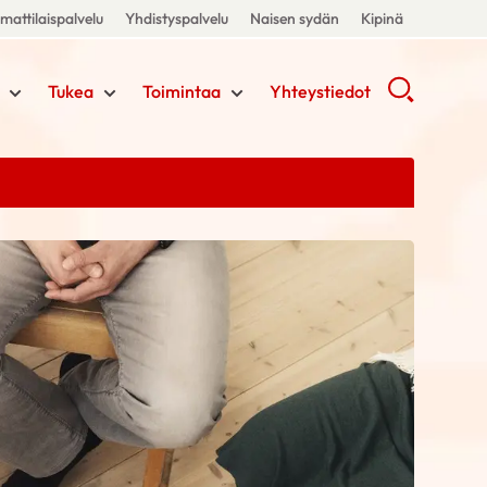
attilaispalvelu
Yhdistyspalvelu
Naisen sydän
Kipinä
Tukea
Toimintaa
Yhteystiedot