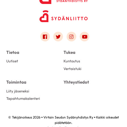
Link to facebook
Link to twitter
Link to instagram
Link to youtube
Tietoa
Tukea
Uutiset
Kuntoutus
Vertaistuki
Toimintaa
Yhteystiedot
Liity jäseneksi
Tapahtumakalenteri
© Tekijänoikeus 2026 • Virtain Seudun Sydänyhdistys Ry • Kaikki oikeudet
pidätetään.