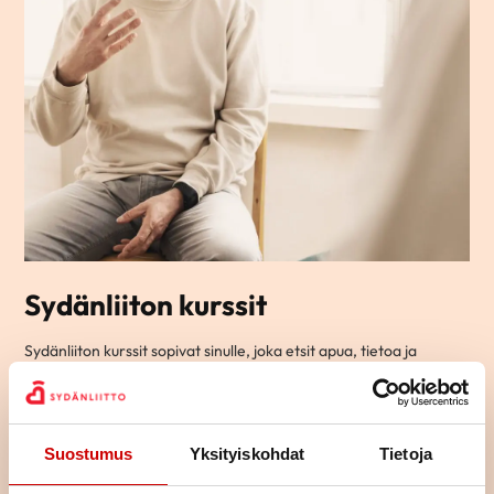
Sydänliiton kurssit
Sydänliiton kurssit sopivat sinulle, joka etsit apua, tietoa ja
vinkkejä arjen elämään sydänsairauden kanssa.
Ryhmämuotoisilla kursseillamme pääset tapaamaan toisia
samassa elämäntilanteessa olevia ja jakamaan kokemuksia
yhdessä tekemisen ja oppimisen kautta.
Suostumus
Yksityiskohdat
Tietoja
Osa kursseista on teemallisia kursseja, joissa käsitellään yhtä