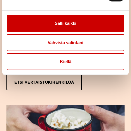
Löydä oma tukijasi
Salli kaikki
Oletko sairastunut tai sairastuneen läheinen? Haluaisitko jutella
kokemuksistasi toisen samankaltaista kokeneen kanssa?
Vertaistukihenkilön kanssa voi puhua luottamuksella omista
Vahvista valintani
ajatuksista ja tunteista.
Usein saman kokenut osaa parhaiten tukea sydänsairastunutta
tai hänen läheistään ja auttaa jaksamaan arjessa. Kuka vaan voi
Kiellä
ottaa yhteyttä vertaistukihenkilöön.
ETSI VERTAISTUKIHENKILÖÄ