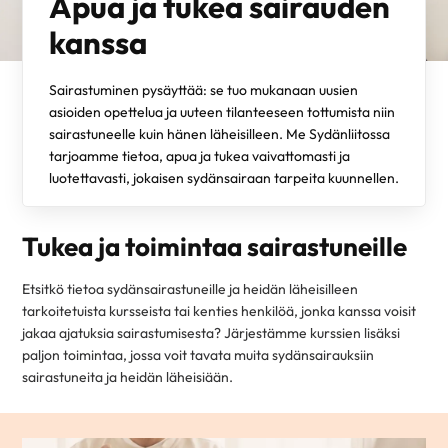
Apua ja tukea sairauden
kanssa
Sairastuminen pysäyttää: se tuo mukanaan uusien
asioiden opettelua ja uuteen tilanteeseen tottumista niin
sairastuneelle kuin hänen läheisilleen. Me Sydänliitossa
tarjoamme tietoa, apua ja tukea vaivattomasti ja
luotettavasti, jokaisen sydänsairaan tarpeita kuunnellen.
Tukea ja toimintaa sairastuneille
Etsitkö tietoa sydänsairastuneille ja heidän läheisilleen
tarkoitetuista kursseista tai kenties henkilöä, jonka kanssa voisit
jakaa ajatuksia sairastumisesta? Järjestämme kurssien lisäksi
paljon toimintaa, jossa voit tavata muita sydänsairauksiin
sairastuneita ja heidän läheisiään.