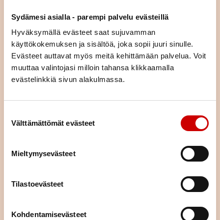
asiaa (esim. liikunta, ravitsemus, mielenhyvinvointi tai parisuhde).
Sydämesi asialla - parempi palvelu evästeillä
Voit tulla kurssille yksin tai yhdessä puolisosi tai läheisesi kanssa.
Kurssimme ovat osallistujille maksuttomia. Voit hakeutua kaikille
Hyväksymällä evästeet saat sujuvamman
kursseille asuinpaikastasi riippumatta.
käyttökokemuksen ja sisältöä, joka sopii juuri sinulle.
Evästeet auttavat myös meitä kehittämään palvelua. Voit
KURSSIKALENTERI
muuttaa valintojasi milloin tahansa klikkaamalla
evästelinkkiä sivun alakulmassa.
Suostumuksen valinta
Välttämättömät evästeet
Mieltymysevästeet
Tilastoevästeet
Kohdentamisevästeet