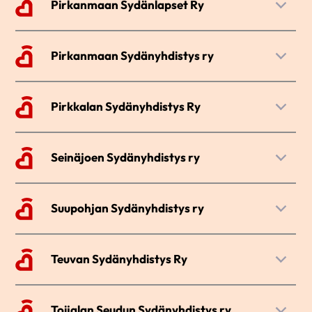
39660
Pirkanmaan Sydänlapset Ry
orivesi@sydan.fi
LAPINNEVA
Järvensivuntie 13 B as 32
SIIRRY SIVUSTOLLE →
siht. Marja Kangasniemi
33100
Pirkanmaan Sydänyhdistys ry
marja.kangasniemi@ippnet.fi
TAMPERE
Hämeenkatu 5 A (7. krs.)
SIIRRY SIVUSTOLLE →
c/o Annukka Kosonen
33100
Pirkkalan Sydänyhdistys Ry
pirkanmaan.sydanlapset@sydan.fi
TAMPERE
Kestilänkuja 3 B 6
SIIRRY SIVUSTOLLE →
0451274467
33960
Seinäjoen Sydänyhdistys ry
pirkanmaa@sydan.fi
PIRKKALA
SIIRRY SIVUSTOLLE →
Kalevankatu 2, 3krs. ( Järjestötalo )
Tiina Salminen/puheenjohtaja
60100
Suupohjan Sydänyhdistys ry
SEINÄJOKI
SIIRRY SIVUSTOLLE →
Aisatie 8
Ruukintie 1 ( Käyntiosoite )
61800
Teuvan Sydänyhdistys Ry
0456057300
KAUHAJOKI
Pitkätie 40
SIIRRY SIVUSTOLLE →
Sirpa Rajamäki
64700
Toijalan Seudun Sydänyhdistys ry