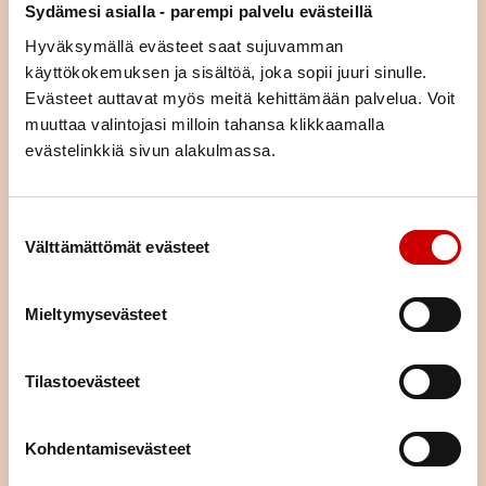
Yhdistykset
Sydämesi asialla - parempi palvelu evästeillä
Hyväksymällä evästeet saat sujuvamman
käyttökokemuksen ja sisältöä, joka sopii juuri sinulle.
Evästeet auttavat myös meitä kehittämään palvelua. Voit
Alajärven Sydänyhdistys Ry
muuttaa valintojasi milloin tahansa klikkaamalla
evästelinkkiä sivun alakulmassa.
Tuluutintie 6
62900
Alavuden Seudun Sydänyhdistys Ry
ALAJÄRVI
Suostumuksen valinta
Viinikankuja 6
C/O Anneli Murto
Välttämättömät evästeet
63300
Forssan Seudun Sydänyhdistys Ry
0407094647
ALAVUS
anneli.murto@japo.fi
Uunontie 19
Mieltymysevästeet
c/o Veikko Rantala
SIIRRY SIVUSTOLLE →
30100
Hauhon Sydänyhdistys Ry
0505253517
Forssa
riitta.kulju@tilialavus.fi
Tilastoevästeet
Taksvärkkitie 51
Sirpa Suomi
SIIRRY SIVUSTOLLE →
14700
Hämeenlinnan Seudun
0505590585
Sydänyhdistys Ry
Hauho
Kohdentamisevästeet
sirpa.h.suomi@gmail.com
Markku Tapola