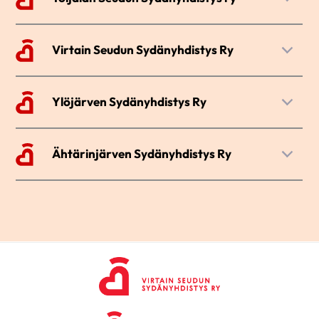
0408268357
TEUVA
Kotintie 5
SIIRRY SIVUSTOLLE →
Leena Sahakangas
37830
Virtain Seudun Sydänyhdistys Ry
Leena.sahakangas@gmail.com
AKAA
Eräkuja 8
SIIRRY SIVUSTOLLE →
Marjatta Kivi
34800
Ylöjärven Sydänyhdistys Ry
040 335 3289
VIRRAT
Kastetie 3 B 7
SIIRRY SIVUSTOLLE →
/Merja Niinivehmas
33480
Ähtärinjärven Sydänyhdistys Ry
0443251409
YLÖJÄRVI
merja.niinivehmas@gmail.com
Kumpulanniementie 13
+358500734370
SIIRRY SIVUSTOLLE →
63700
pirkko.huhdankorpi@hotmail.fi
ÄHTÄRI
SIIRRY SIVUSTOLLE →
Tauno Pohjola
050 5616406
SIIRRY SIVUSTOLLE →