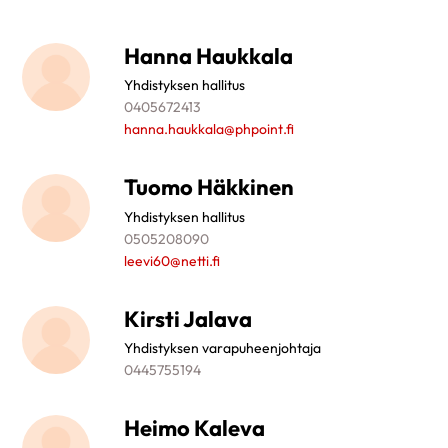
Hanna Haukkala
Yhdistyksen hallitus
0405672413
hanna.haukkala@phpoint.fi
Tuomo Häkkinen
Yhdistyksen hallitus
0505208090
leevi60@netti.fi
Kirsti Jalava
Yhdistyksen varapuheenjohtaja
0445755194
Heimo Kaleva