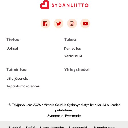
Link to facebook
Link to twitter
Link to instagram
Link to youtube
Tietoa
Tukea
Uutiset
Kuntoutus
Vertaistuki
Toimintaa
Yhteystiedot
Liity jäseneksi
Tapahtumakalenteri
© Tekijänoikeus 2026 • Virtain Seudun Sydänyhdistys Ry • Kaikki oikeudet
pidätetään.
Sydämellä,
Evermade
Sydän.fi
Defi.fi
Neuvokasperhe
Sydänmerkki
Sydänkauppa